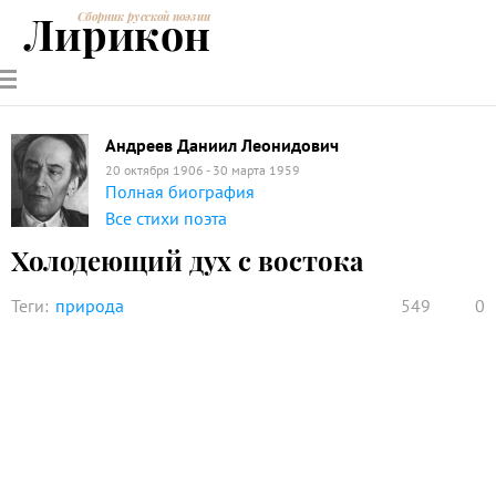
Лирикон
Сборник русской поэзии
РУССКИЕ
СОВРЕМЕННИКИ
ЭНЦИКЛОПЕДИЯ
СТАТЬИ О
АНАЛИЗ
ПОЭТЫ
ПОЭЗИИ
ПОЭЗИИ И
СТИХОТВОРЕНИЙ
ЛИТЕРАТУРЕ
Андреев Даниил Леонидович
20 октября 1906 - 30 марта 1959
Полная биография
Все стихи поэта
Холодеющий дух с востока
Теги:
природа
549
0