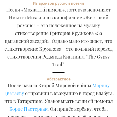
Из архивов русской поэзии
Песня «Мохнатый шмель», которую исполняет
Никита Михалков в кинофильме «Жестокий
романс» – это положенное на музыку
стихотворение Григория Кружкова «За
цыганской звездой». Однако мало кто знает, что
стихотворение Кружкова – это вольный перевод
стихотворения Редьярда Киплинга “The Gypsy
Trail”.
Абстрактное
После начала Второй Мировой войны
Марину
Цветаеву
отправили в эвакуацию в город Елабуга,
что в Татарстане. Упаковывать вещи ей помогал
Борис Пастернак
. Он принёс верёвку, чтобы
перевязать чемодан, и, заверяя в её крепости,