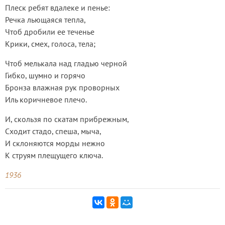
Плеск ребят вдалеке и пенье:
Речка льющаяся тепла,
Чтоб дробили ее теченье
Крики, смех, голоса, тела;
Чтоб мелькала над гладью черной
Гибко, шумно и горячо
Бронза влажная рук проворных
Иль коричневое плечо.
И, скользя по скатам прибрежным,
Сходит стадо, спеша, мыча,
И склоняются морды нежно
К струям плещущего ключа.
1936