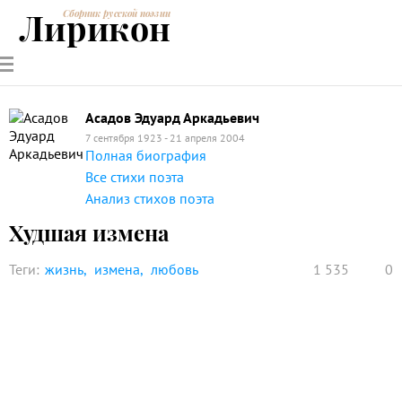
Лирикон
Сборник русской поэзии
РУССКИЕ
СОВРЕМЕННИКИ
ЭНЦИКЛОПЕДИЯ
СТАТЬИ О
АНАЛИЗ
ПОЭТЫ
ПОЭЗИИ
ПОЭЗИИ И
СТИХОТВОРЕНИЙ
ЛИТЕРАТУРЕ
Асадов Эдуард Аркадьевич
7 сентября 1923 - 21 апреля 2004
Полная биография
Все стихи поэта
Анализ стихов поэта
Худшая измена
Теги:
жизнь
измена
любовь
1 535
0