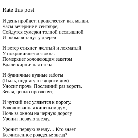
Rate this post
И день пройдет; прошелестят, как мыши,
Часы вечерние в сентябре;
Сойдутся сумерки толпой неслышной
И робко встанут у дверей.
И ветер стихнет, желтый и лохматый,
У покривившегося окна.
Померкнет холодеющим закатом
Вдали кирпичная стена.
И будничные нудные заботы
(Пыль, поднятую с дороги дня)
Уносит прочь. Последний раз ворота,
Зевая, цепью прозвенят,
И чуткий пес уляжется к порогу.
Взволнованная кипеньем дум,
Ночь за окном на черную дорогу
Уронит первую звезду.
Уронит первую звезду… Кто знает
Бесчисленное рожденье звезд?