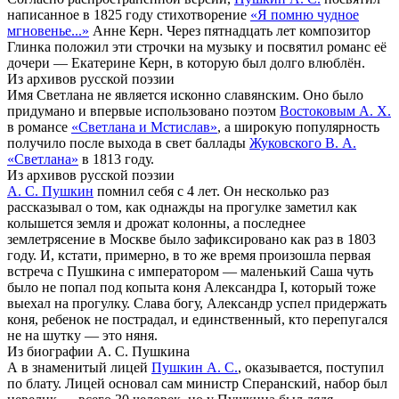
написанное в 1825 году стихотворение
«Я помню чудное
мгновенье...»
Анне Керн. Через пятнадцать лет композитор
Глинка положил эти строчки на музыку и посвятил романс её
дочери — Екатерине Керн, в которую был долго влюблён.
Из архивов русской поэзии
Имя Светлана не является исконно славянским. Оно было
придумано и впервые использовано поэтом
Востоковым А. Х.
в романсе
«Светлана и Мстислав»
, а широкую популярность
получило после выхода в свет баллады
Жуковского В. А.
«Светлана»
в 1813 году.
Из архивов русской поэзии
А. С. Пушкин
помнил себя с 4 лет. Он несколько раз
рассказывал о том, как однажды на прогулке заметил как
колышется земля и дрожат колонны, а последнее
землетрясение в Москве было зафиксировано как раз в 1803
году. И, кстати, примерно, в то же время произошла первая
встреча с Пушкина с императором — маленький Саша чуть
было не попал под копыта коня Александра I, который тоже
выехал на прогулку. Слава богу, Александр успел придержать
коня, ребенок не пострадал, и единственный, кто перепугался
не на шутку — это няня.
Из биографии А. С. Пушкина
А в знаменитый лицей
Пушкин А. С.
, оказывается, поступил
по блату. Лицей основал сам министр Сперанский, набор был