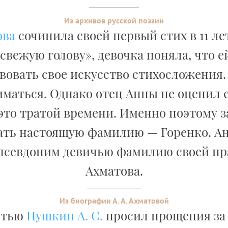
Из архивов русской поэзии
ова
сочинила своей первый стих в 11 ле
 свежую голову», девочка поняла, что 
овать свое искусство стихосложения.
иматься. Однако отец Анны не оценил е
это тратой времени. Именно поэтому 
ать настоящую фамилию — Горенко. А
 псевдоним девичью фамилию своей пр
Ахматова.
Из биографии А. А. Ахматовой
ртью
Пушкин А. С.
просил прощения за