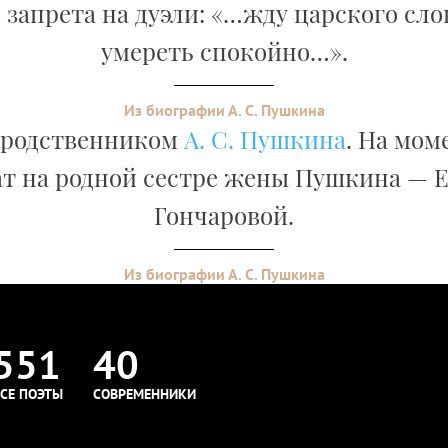
 запрета на дуэли: «…жду царского сло
умереть спокойно…».
Из биографии А. С. Пушкина
 родственником
А. С. Пушкина
. На мом
т на родной сестре жены Пушкина — 
Гончаровой.
Из биографии А. С. Пушкина
551
40
СЕ ПОЭТЫ
СОВРЕМЕННИКИ