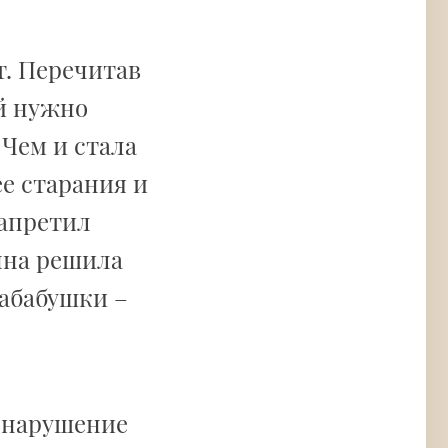
т. Перечитав
ей нужно
 Чем и стала
е старания и
запретил
нна решила
абабушки –
 нарушение