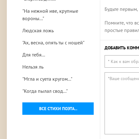
Будьте первым,
"На нежной иве, крупные
вороны..."
Помните, что в
простые правила
Людская ложь
"Ах, весна, опять ты с ношей"
ДОБАВИТЬ КОММ
Для тебя...
Нельзя ль
"Мгла и суета кругом..."
"Когда пылал свод..."
ВСЕ СТИХИ ПОЭТА...