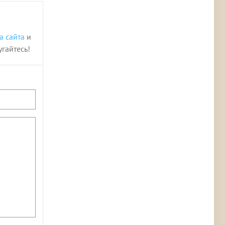
а сайта
и
угайтесь!