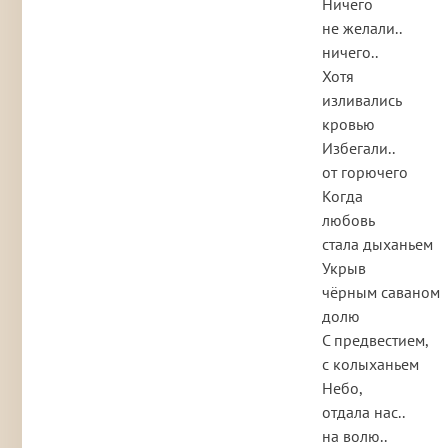
Ничего
не желали..
ничего..
Хотя
изливались
кровью
Избегали..
от горючего
Когда
любовь
стала дыханьем
Укрыв
чёрным саваном
долю
С предвестием,
с колыханьем
Небо,
отдала нас..
на волю..