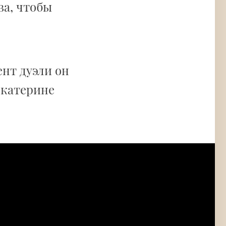
ва, чтобы
ент дуэли он
Екатерине