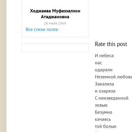
Ходжаева Муфаззалхон
Атаджановна
26 июля 1969
Все стихи поэта
Rate this post
И небеса
нас
одаряли
Неземной любовь
Закаляла
и озаряла
С неизведанной
зовью
Безумно
качаясь
той болью