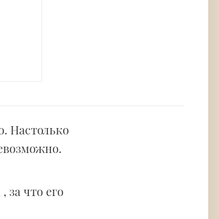
о. Настолько
невозможно.
а
, за что его