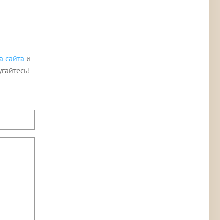
а сайта
и
угайтесь!