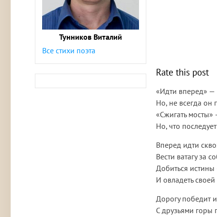
Тунников Виталий
Все стихи поэта
Rate this post
«Идти вперед» — 
Но, не всегда он
«Сжигать мосты» 
Но, что последует
Вперед идти сквоз
Вести ватагу за с
Добиться истины 
И овладеть своей
Дорогу победит 
С друзьями горы п