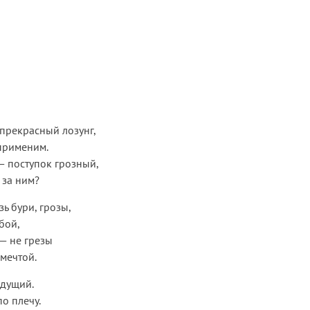
прекрасный лозунг,
 применим.
— поступок грозный,
 за ним?
ь бури, грозы,
обой,
— не грезы
 мечтой.
идущий.
о плечу.