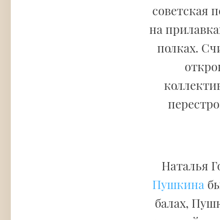
советская 
на прилавка
полках. Сч
откро
коллекти
перестро
Наталья Г
Пушкина
бы
балах, Пуш