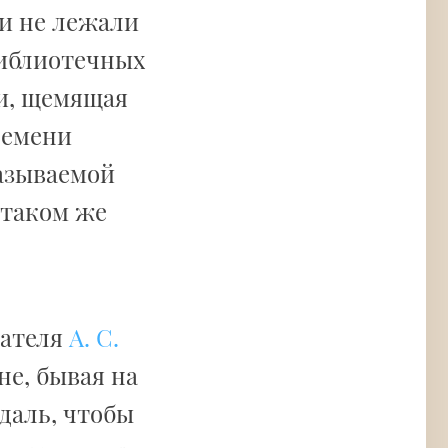
ки не лежали
библиотечных
ии, щемящая
ремени
азываемой
 таком же
сателя
А. С.
не, бывая на
даль, чтобы