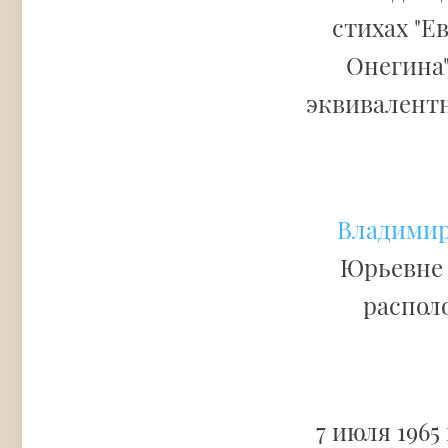
стихах "Е
Онегина"
эквивалентн
Владимир
Юрьевне 
распол
7 июля 196