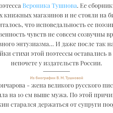
поэтесса
Вероника Тушнова
. Ее сборни
х книжных магазинов и не стояли на 
италось, что исповедальность ее поэз
венность чувств не совсем созвучны в
вного энтузиазма… И даже после так н
йки стихи этой поэтессы оставались в
непочете у издательств России.
Из биографии В. М. Тушновой
ончарова - жена великого русского пи
ла на 10 см выше мужа. По этой причи
кин старался держаться от супруги поо