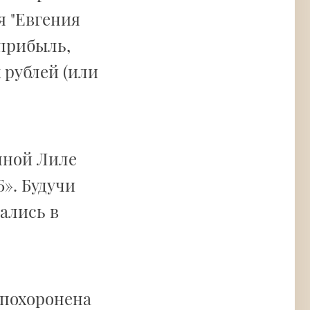
я "Евгения
 прибыль,
 рублей (или
нной Лиле
». Будучи
ались в
 похоронена