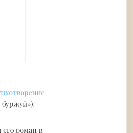
тихотворение
 буржуй»).
 его роман в