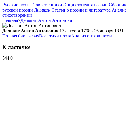
Русские поэты
Современники
Энциклопедия поэзии
Сборник
русской поэзии
Лирикон
Статьи о поэзии и литературе
Анализ
стихотворений
Главная
>
Дельвиг Антон Антонович
Дельвиг Антон Антонович
17 августа 1798 - 26 января 1831
Полная биография
Все стихи поэта
Анализ стихов поэта
К ласточке
544
0