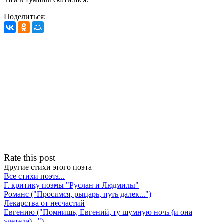
Поделиться:
Rate this post
Другие стихи этого поэта
Все стихи поэта...
Г. критику поэмы "Руслан и Людмилы"
Романс ("Просимся, рыцарь, путь далек...")
Лекарства от несчастий
Евгению ("Помнишь, Евгений, ту шумную ночь (и она
улетела)...")