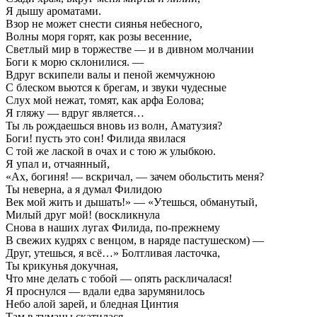
Я дышу ароматами.
Взор не может снести сиянья небесного,
Волны моря горят, как розы весенние,
Светлый мир в торжестве — и в дивном молчании
Боги к морю склонилися. —
Вдруг вскипели валы и пеной жемчужною
С блеском вьются к брегам, и звуки чудесные
Слух мой нежат, томят, как арфа Еолова;
Я гляжу — вдруг является…
Ты ль рождаешься вновь из волн, Аматузия?
Боги! пусть это сон! Филида явилася
С той же лаской в очах и с тою ж улыбкою.
Я упал и, отчаянный,
«Ах, богиня! — вскричал, — зачем обольстить меня?
Ты неверна, а я думал Филидою
Век мой жить и дышать!» — «Утешься, обманутый,
Милый друг мой! (воскликнула
Снова в наших лугах Филида, по-прежнему
В свежих кудрях с венцом, в наряде пастушеском) —
Друг, утешься, я всё…» Болтливая ласточка,
Ты крикунья докучная,
Что мне делать с тобой — опять раскличалася!
Я проснулся — вдали едва зарумянилось
Небо алой зарей, и бледная Цинтия
Там в туманы скатилася.