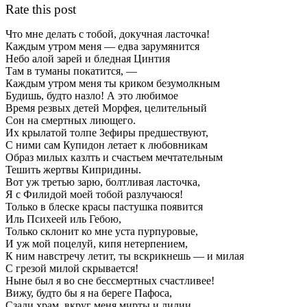
Rate this post
Что мне делать с тобой, докучная ласточка!
Каждым утром меня — едва зарумянится
Небо алой зарей и бледная Цинтия
Там в туманы покатится, —
Каждым утром меня ты криком безумолкным
Будишь, будто назло! А это любимое
Время резвых детей Морфея, целительный
Сон на смертных лиющего.
Их крылатой толпе Зефиры предшествуют,
С ними сам Купидон летает к любовникам
Образ милых казлть и счастьем мечтательным
Тешить жертвы Кипридины.
Вот уж третью зарю, болтливая ласточка,
Я с Филидой моей тобой разлучаюся!
Только в блеске красы пастушка появится
Иль Психеей иль Гебою,
Только склонит ко мне уста пурпуровые,
И уж мой поцелуй, кипя нетерпением,
К ним навстречу летит, ты вскрикнешь — и милая
С грезой милой скрывается!
Ныне был я во сне бессмертных счастливее!
Вижу, будто бы я на береге Пафоса,
Сзади храм, вкруг меня мирты и лилии,