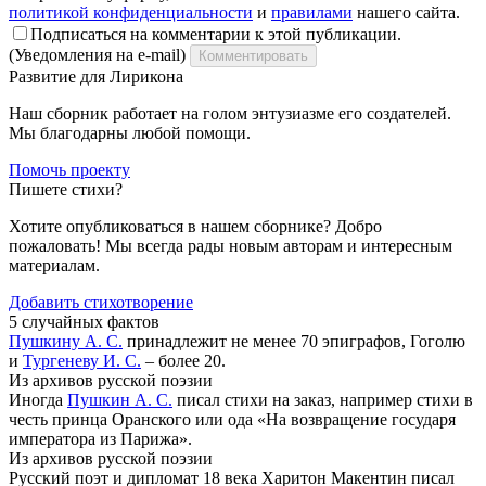
политикой конфиденциальности
и
правилами
нашего сайта.
Подписаться на комментарии к этой публикации.
(Уведомления на e-mail)
Комментировать
Развитие для Лирикона
Наш сборник работает на голом энтузиазме его создателей.
Мы благодарны любой помощи.
Помочь проекту
Пишете стихи?
Хотите опубликоваться в нашем сборнике? Добро
пожаловать! Мы всегда рады новым авторам и интересным
материалам.
Добавить стихотворение
5 случайных фактов
Пушкину А. С.
принадлежит не менее 70 эпиграфов, Гоголю
и
Тургеневу И. С.
– более 20.
Из архивов русской поэзии
Иногда
Пушкин А. С.
писал стихи на заказ, например стихи в
честь принца Оранского или ода «На возвращение государя
императора из Парижа».
Из архивов русской поэзии
Русский поэт и дипломат 18 века Харитон Макентин писал