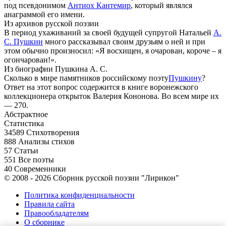
под псевдонимом
Антиох Кантемир
, который являлся
анаграммой его имени.
Из архивов русской поэзии
В период ухаживаний за своей будущей супругой Натальей
А.
С. Пушкин
много рассказывал своим друзьям о ней и при
этом обычно произносил: «Я восхищен, я очарован, короче – я
огончарован!».
Из биографии Пушкина А. С.
Сколько в мире памятников российскому поэту
Пушкину
?
Ответ на этот вопрос содержится в книге воронежского
коллекционера открыток Валерия Кононова. Во всем мире их
— 270.
Абстрактное
Статистика
34589
Стихотворения
888
Анализы стихов
57
Статьи
551
Все поэты
40
Современники
© 2008 - 2026 Сборник русской поэзии "Лирикон"
Политика конфиденциальности
Правила сайта
Правообладателям
О сборнике