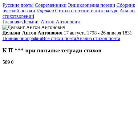
Русские поэты
Современники
Энциклопедия поэзии
Сборник
русской поэзии
Лирикон
Статьи о поэзии и литературе
Анализ
стихотворений
Главная
>
Дельвиг Антон Антонович
Дельвиг Антон Антонович
17 августа 1798 - 26 января 1831
Полная биография
Все стихи поэта
Анализ стихов поэта
К П *** при посылке тетради стихов
589
0