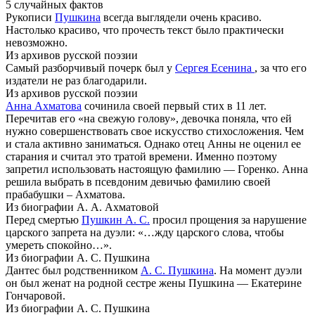
5 случайных фактов
Рукописи
Пушкина
всегда выглядели очень красиво.
Настолько красиво, что прочесть текст было практически
невозможно.
Из архивов русской поэзии
Самый разборчивый почерк был у
Сергея Есенина
, за что его
издатели не раз благодарили.
Из архивов русской поэзии
Анна Ахматова
сочинила своей первый стих в 11 лет.
Перечитав его «на свежую голову», девочка поняла, что ей
нужно совершенствовать свое искусство стихосложения. Чем
и стала активно заниматься. Однако отец Анны не оценил ее
старания и считал это тратой времени. Именно поэтому
запретил использовать настоящую фамилию — Горенко. Анна
решила выбрать в псевдоним девичью фамилию своей
прабабушки – Ахматова.
Из биографии А. А. Ахматовой
Перед смертью
Пушкин А. С.
просил прощения за нарушение
царского запрета на дуэли: «…жду царского слова, чтобы
умереть спокойно…».
Из биографии А. С. Пушкина
Дантес был родственником
А. С. Пушкина
. На момент дуэли
он был женат на родной сестре жены Пушкина — Екатерине
Гончаровой.
Из биографии А. С. Пушкина