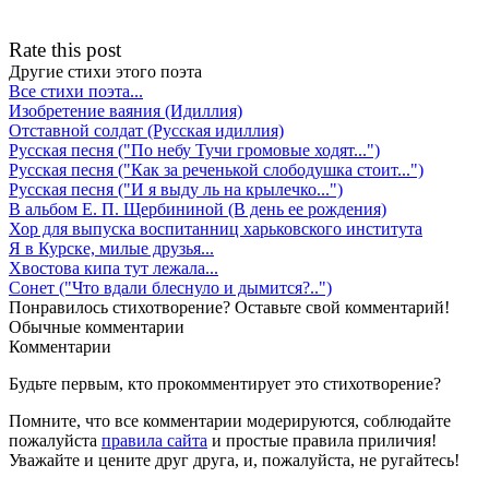
Rate this post
Другие стихи этого поэта
Все стихи поэта...
Изобретение ваяния (Идиллия)
Отставной солдат (Русская идиллия)
Русская песня ("По небу Тучи громовые ходят...")
Русская песня ("Как за реченькой слободушка стоит...")
Русская песня ("И я выду ль на крылечко...")
В альбом Е. П. Щербининой (В день ее рождения)
Хор для выпуска воспитанниц харьковского института
Я в Курске, милые друзья...
Хвостова кипа тут лежала...
Сонет ("Что вдали блеснуло и дымится?..")
Понравилось стихотворение? Оставьте свой комментарий!
Обычные
комментарии
Комментарии
Будьте первым, кто прокомментирует это стихотворение?
Помните, что все комментарии модерируются, соблюдайте
пожалуйста
правила сайта
и простые правила приличия!
Уважайте и цените друг друга, и, пожалуйста, не ругайтесь!