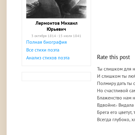
Лермонтов Михаил
Юрьевич
3 октября 1814 - 15 июля 1841
Полная биография
Все стихи поэта
Rate this post
Анализ стихов поэта
Ты слишком для н
И слишком ты люб
Полмиру дать ты с
Но счастливой са
Блаженство нам н
Вдвойне.- Видала
Брега его цветут,
Всегда глубоко, х