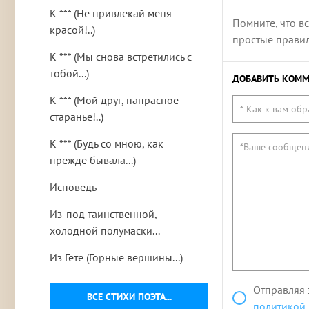
К *** (Не привлекай меня
Помните, что в
красой!..)
простые правила
К *** (Мы снова встретились с
тобой...)
ДОБАВИТЬ КОММ
К *** (Мой друг, напрасное
старанье!..)
К *** (Будь со мною, как
прежде бывала...)
Исповедь
Из-под таинственной,
холодной полумаски...
Из Гете (Горные вершины...)
Отправляя 
ВСЕ СТИХИ ПОЭТА...
политикой