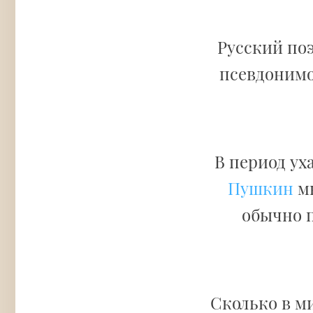
Русский поэ
псевдоним
В период ух
Пушкин
мн
обычно п
Сколько в м