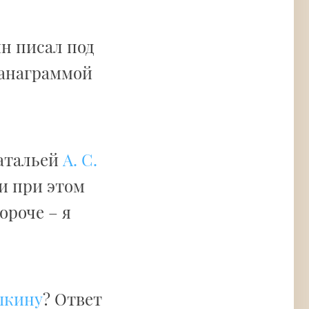
ин писал под
 анаграммой
Натальей
А. С.
и при этом
ороче – я
шкину
? Ответ