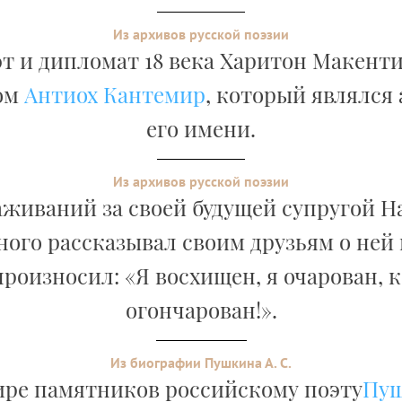
Из архивов русской поэзии
т и дипломат 18 века Харитон Макент
ом
Антиох Кантемир
, который являлся
его имени.
Из архивов русской поэзии
аживаний за своей будущей супругой 
ого рассказывал своим друзьям о ней 
роизносил: «Я восхищен, я очарован, к
огончарован!».
Из биографии Пушкина А. С.
ире памятников российскому поэту
Пу