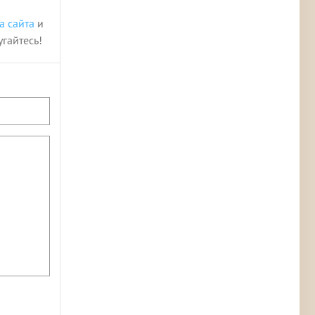
а сайта
и
угайтесь!