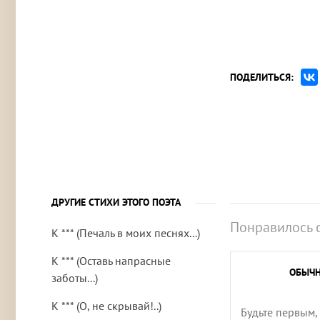
ПОДЕЛИТЬСЯ:
ДРУГИЕ СТИХИ ЭТОГО ПОЭТА
Понравилось 
К *** (Печаль в моих песнях...)
К *** (Оставь напрасные
ОБЫЧ
заботы...)
К *** (О, не скрывай!..)
Будьте первым,