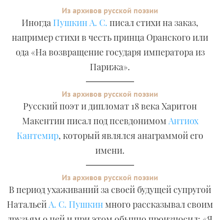
Из архивов русской поэзии
Иногда
Пушкин А. С.
писал стихи на заказ,
например стихи в честь принца Оранского или
ода «На возвращение государя императора из
Парижа».
Из архивов русской поэзии
Русский поэт и дипломат 18 века Харитон
Макентин писал под псевдонимом
Антиох
Кантемир
, который являлся анаграммой его
имени.
Из архивов русской поэзии
В период ухаживаний за своей будущей супругой
Натальей
А. С. Пушкин
много рассказывал своим
друзьям о ней и при этом обычно произносил: «Я