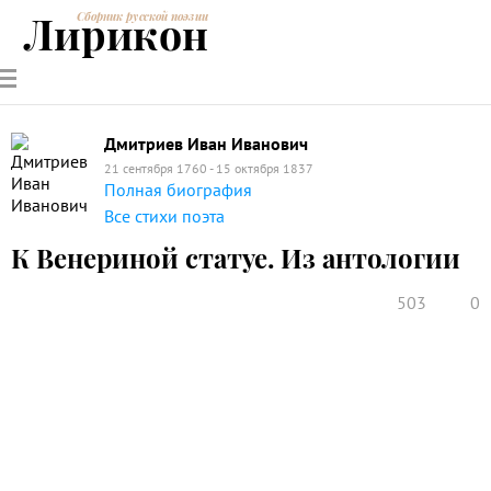
Лирикон
Сборник русской поэзии
РУССКИЕ
СОВРЕМЕННИКИ
ЭНЦИКЛОПЕДИЯ
СТАТЬИ О
АНАЛИЗ
ПОЭТЫ
ПОЭЗИИ
ПОЭЗИИ И
СТИХОТВОРЕНИЙ
ЛИТЕРАТУРЕ
Дмитриев Иван Иванович
21 сентября 1760 - 15 октября 1837
Полная биография
Все стихи поэта
К Венериной статуе. Из антологии
503
0