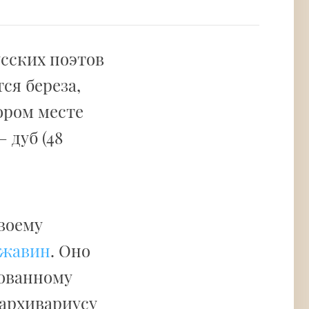
усских поэтов
ся береза,
ором месте
 дуб (48
воему
ржавин
. Оно
лованному
 архивариусу