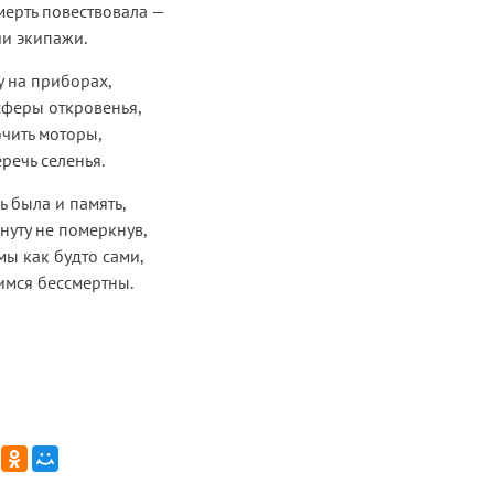
мерть повествовала —
ши экипажи.
 на приборах,
сферы откровенья,
чить моторы,
речь селенья.
ь была и память,
нуту не померкнув,
 мы как будто сами,
вимся бессмертны.