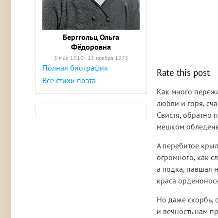
Берггольц Ольга
Фёдоровна
3 мая 1910 - 13 ноября 1975
Полная биография
Rate this post
Все стихи поэта
Как много пережи
любви и горя, сча
Свистя, обратно 
мешком обледене
А перебитое крыл
огромного, как сл
а лодка, павшая 
краса орденонос
Но даже скорбь, 
и вечность нам п