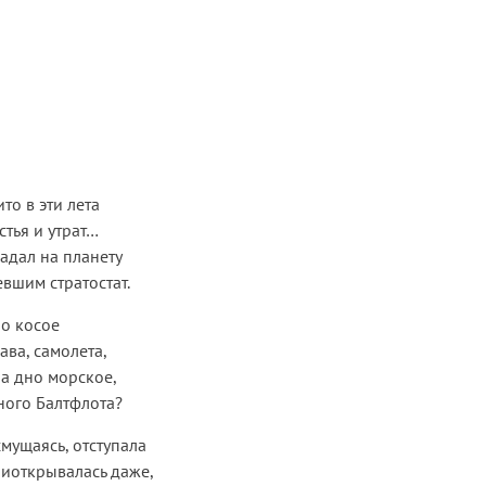
то в эти лета
стья и утрат…
падал на планету
вшим стратостат.
о косое
ава, самолета,
на дно морское,
ного Балтфлота?
смущаясь, отступала
риоткрывалась даже,