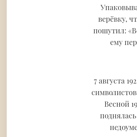
Упаковыва
верёвку, ч
пошутил: «В
ему пер
7 августа 19
символистов
Весной 19
поднялась 
недоуме