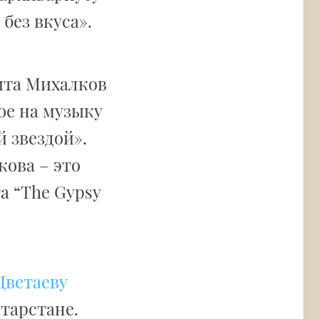
без вкуса».
ита Михалков
ое на музыку
 звездой».
кова – это
а “The Gypsy
Цветаеву
атарстане.