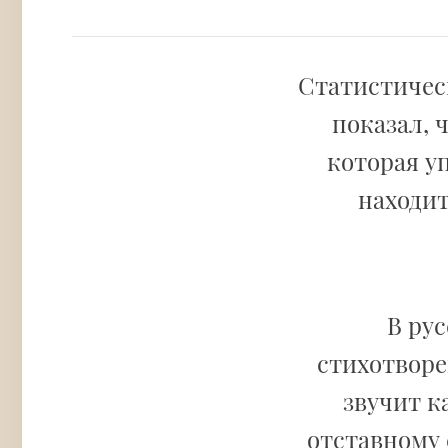
Статистическ
показал, 
которая у
находит
В ру
стихотвор
звучит к
отставному 