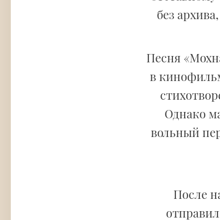
без архива
Песня «Мохн
в кинофильм
стихотвор
Однако ма
вольный пер
После н
отправили