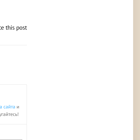
te this post
а сайта
и
угайтесь!