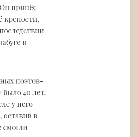
 Он принёс
ё крепости,
Впоследствии
лабуге и
етных поэтов-
у было 40 лет.
сле у него
, оставив в
е смогли