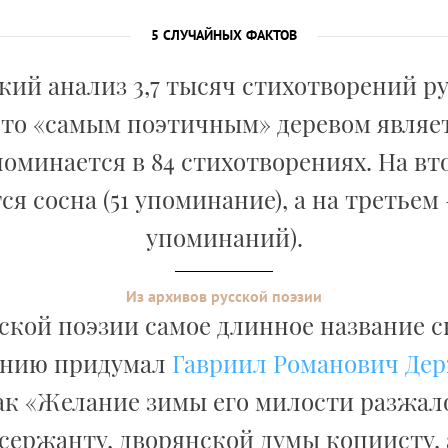
5 СЛУЧАЙНЫХ ФАКТОВ
ий анализ 3,7 тысяч стихотворений р
что «самым поэтичным» деревом являет
поминается в 84 стихотворениях. На вт
ся сосна (51 упоминание), а на третьем –
упоминаний).
Из архивов русской поэзии
сской поэзии самое длинное название с
ению придумал
Гавриил Романович Де
ак «Желание зимы его милости разжа
сержанту, дворянской думы копиисту,