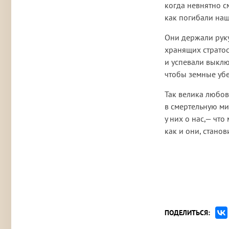
когда невнятно с
как погибали на
Они держали руку
хранящих страто
и успевали выклю
чтобы земные убе
Так велика любов
в смертельную ми
у них о нас,— что
как и они, стано
ПОДЕЛИТЬСЯ: