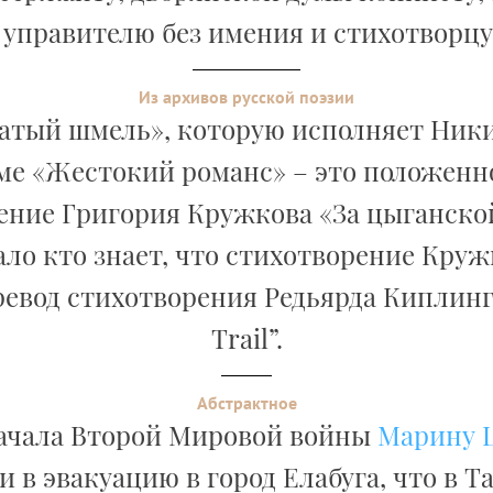
, управителю без имения и стихотворцу 
Из архивов русской поэзии
атый шмель», которую исполняет Ник
е «Жестокий романс» – это положенн
ение Григория Кружкова «За цыганской
ло кто знает, что стихотворение Круж
евод стихотворения Редьярда Киплинг
Trail”.
Абстрактное
ачала Второй Мировой войны
Марину 
 в эвакуацию в город Елабуга, что в Т