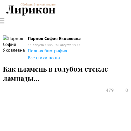
Лирикон
Сборник русской поэзии
РУССКИЕ
СОВРЕМЕННИКИ
ЭНЦИКЛОПЕДИЯ
СТАТЬИ О
АНАЛИЗ
ПОЭТЫ
ПОЭЗИИ
ПОЭЗИИ И
СТИХОТВОРЕНИЙ
ЛИТЕРАТУРЕ
Парнок София Яковлевна
11 августа 1885 - 26 августа 1933
Полная биография
Все стихи поэта
Как пламень в голубом стекле
лампады…
479
0