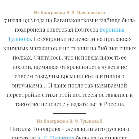
Из биографии В. В. Маяковского
7 июля 1965 года на Ваганьковском кладбище была
похоронена советская поэтесса
Вероника
Тушнова
. Ее сборники не лежали на прилавках
книжных магазинов и не стояли на библиотечных
полках. Считалось, что исповедальность ее
поэзии, щемящая откровенность чувств не
совсем созвучны времени коллективного
энтузиазма… И даже после так называемой
перестройки стихи этой поэтессы оставались в
таком же непочете у издательств России.
Из биографии В. М. Тушновой
Наталья Гончарова - жена великого русского
писателя
А. С. Пушкина
была на 10 см выше