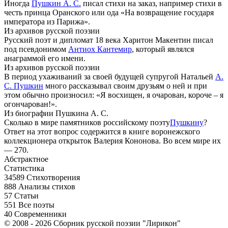
Иногда
Пушкин А. С.
писал стихи на заказ, например стихи в
честь принца Оранского или ода «На возвращение государя
императора из Парижа».
Из архивов русской поэзии
Русский поэт и дипломат 18 века Харитон Макентин писал
под псевдонимом
Антиох Кантемир
, который являлся
анаграммой его имени.
Из архивов русской поэзии
В период ухаживаний за своей будущей супругой Натальей
А.
С. Пушкин
много рассказывал своим друзьям о ней и при
этом обычно произносил: «Я восхищен, я очарован, короче – я
огончарован!».
Из биографии Пушкина А. С.
Сколько в мире памятников российскому поэту
Пушкину
?
Ответ на этот вопрос содержится в книге воронежского
коллекционера открыток Валерия Кононова. Во всем мире их
— 270.
Абстрактное
Статистика
34589
Стихотворения
888
Анализы стихов
57
Статьи
551
Все поэты
40
Современники
© 2008 - 2026 Сборник русской поэзии "Лирикон"