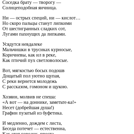
Соседка брату — творогу —
Солнцеподобная яичница.
Ни — острых специй, ни — кислот…
Но скоро пальцы станут липкими
От шестигранных сладких сот,
Лугами пахнущих да липками.
Усядутся невдалеке
Мальчишки в трусиках курносые,
Коричневы, как ил в реке,
Как птичий пух светловолосые.
Вот, мягкостью босых подошв
Дощатый пол уютно щупая,
С реки вернется молодежь
С рассказом, гомоном и щукою.
Хозяин, молвив не спеша:
«А вот — на доннике, заметьте-ка!»
Несет (добрейшая душа!)
Графин пузатый из буфетика.
И медленно, дождем с листа,
Беседа потечет — естественна,
Как этот городок, проста,