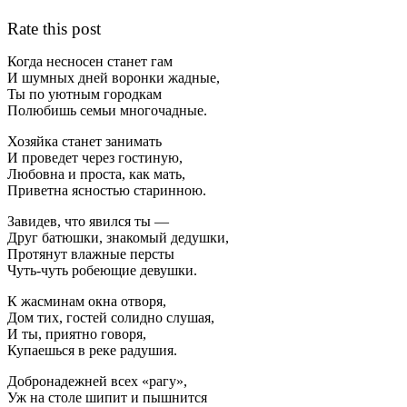
Rate this post
Когда несносен станет гам
И шумных дней воронки жадные,
Ты по уютным городкам
Полюбишь семьи многочадные.
Хозяйка станет занимать
И проведет через гостиную,
Любовна и проста, как мать,
Приветна ясностью старинною.
Завидев, что явился ты —
Друг батюшки, знакомый дедушки,
Протянут влажные персты
Чуть-чуть робеющие девушки.
К жасминам окна отворя,
Дом тих, гостей солидно слушая,
И ты, приятно говоря,
Купаешься в реке радушия.
Добронадежней всех «рагу»,
Уж на столе шипит и пышнится