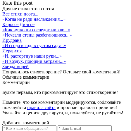
Rate this post
Другие стихи этого поэта
Все стихи поэта...
«Когда не ради наслаждения...»
Кароссе Дингре
«Как чутко ни сосредотачиваю...»
«Исчезли стены разбегающиеся...»
Ирудрана
«Из года в год, в густом саду...»
Иерархия
«И, расторгнув наши руки...»
«И воздух, поющий ветрами...»
Звезда морей
Понравилось стихотворение? Оставьте свой комментарий!
Обычные
комментарии
Комментарии
Будьте первым, кто прокомментирует это стихотворение?
Помните, что все комментарии модерируются, соблюдайте
пожалуйста
правила сайта
и простые правила приличия!
Уважайте и цените друг друга, и, пожалуйста, не ругайтесь!
Добавить комментарий