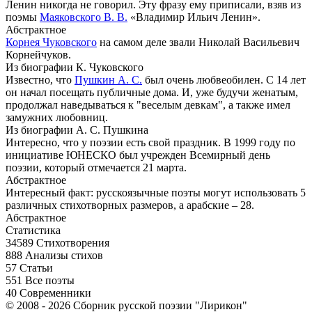
Ленин никогда не говорил. Эту фразу ему приписали, взяв из
поэмы
Маяковского В. В.
«Владимир Ильич Ленин».
Абстрактное
Корнея Чуковского
на самом деле звали Николай Васильевич
Корнейчуков.
Из биографии К. Чуковского
Известно, что
Пушкин А. С.
был очень любвеобилен. С 14 лет
он начал посещать публичные дома. И, уже будучи женатым,
продолжал наведываться к "веселым девкам", а также имел
замужних любовниц.
Из биографии А. С. Пушкина
Интересно, что у поэзии есть свой праздник. В 1999 году по
инициативе ЮНЕСКО был учрежден Всемирный день
поэзии, который отмечается 21 марта.
Абстрактное
Интересный факт: русскоязычные поэты могут использовать 5
различных стихотворных размеров, а арабские – 28.
Абстрактное
Статистика
34589
Стихотворения
888
Анализы стихов
57
Статьи
551
Все поэты
40
Современники
© 2008 - 2026 Сборник русской поэзии "Лирикон"