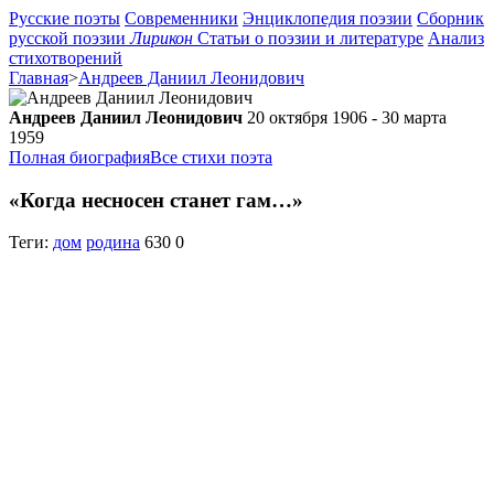
Русские поэты
Современники
Энциклопедия поэзии
Сборник
русской поэзии
Лирикон
Статьи о поэзии и литературе
Анализ
стихотворений
Главная
>
Андреев Даниил Леонидович
Андреев Даниил Леонидович
20 октября 1906 - 30 марта
1959
Полная биография
Все стихи поэта
«Когда несносен станет гам…»
Теги:
дом
родина
630
0