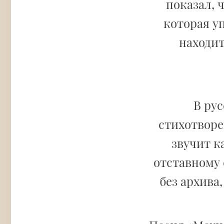
показал, 
которая у
находит
В ру
стихотвор
звучит к
отставному 
без архива