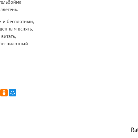
тельбойма
ллетень.
й и бесплотный,
щенным вспять,
 витать,
беспилотный.
Ra