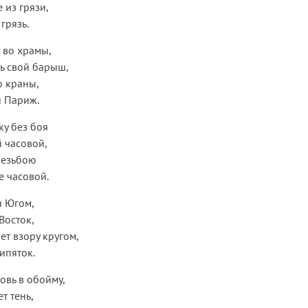
 из грязи,
грязь.
 во храмы,
ь свой барыш,
о краны,
я Париж.
ку без боя
 часовой,
резьбою
е часовой.
я Югом,
Восток,
ет взору кругом,
ипяток.
овь в обойму,
т тень,