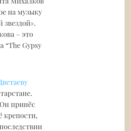
ита Михалков
ое на музыку
 звездой».
кова – это
а “The Gypsy
Цветаеву
атарстане.
 Он принёс
ё крепости,
Впоследствии