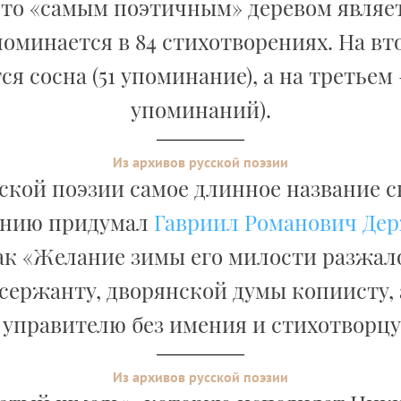
что «самым поэтичным» деревом являет
поминается в 84 стихотворениях. На вт
ся сосна (51 упоминание), а на третьем –
упоминаний).
Из архивов русской поэзии
сской поэзии самое длинное название с
ению придумал
Гавриил Романович Де
ак «Желание зимы его милости разжа
сержанту, дворянской думы копиисту,
, управителю без имения и стихотворцу 
Из архивов русской поэзии