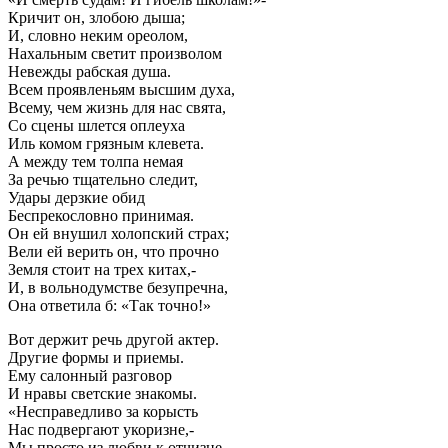
Кричит он, злобою дыша;
И, словно неким ореолом,
Нахальным светит произволом
Невежды рабская душа.
Всем проявленьям высшим духа,
Всему, чем жизнь для нас свята,
Со сцены шлется оплеуха
Иль комом грязным клевета.
А между тем толпа немая
За речью тщательно следит,
Удары дерзкие обид
Беспрекословно принимая.
Он ей внушил холопский страх;
Вели ей верить он, что прочно
Земля стоит на трех китах,-
И, в вольнодумстве безупречна,
Она ответила б: «Так точно!»
Вот держит речь другой актер.
Другие формы и приемы.
Ему салонный разговор
И нравы светские знакомы.
«Несправедливо за корысть
Нас подвергают укоризне,-
Мы просто из любви к отчизне