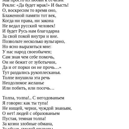
Рекли: «Да будет мрак!» И бысть!
О, воскресим то время оно,
Блаженной памяти тот век,
Когда ни права, ни закона
Не ведал русский человек!
И будет Русь нам благодарна
За свой покой внутри и вне.
Позвольте несколько вульгарно,
Но ясно выразиться мне:
У нас народ своеобычен;
Сам зная чем себе помочь,
Он не бежит от зуботычин,
Да и от порки он не прочь…»
Тут раздались рукоплесканья.
Толпе внушила эта речь
Неодолимое желанье
Или побить, или посечь…
Толпа, толпа!.. С негодованьем
Я говорю: как ты тупа!
Не нищей, черни, чуждой знаньям,
О нет! людей с образованьем
Пустая, темная толпа!
За козни злобные обмана,
За убыль смелой правоты,