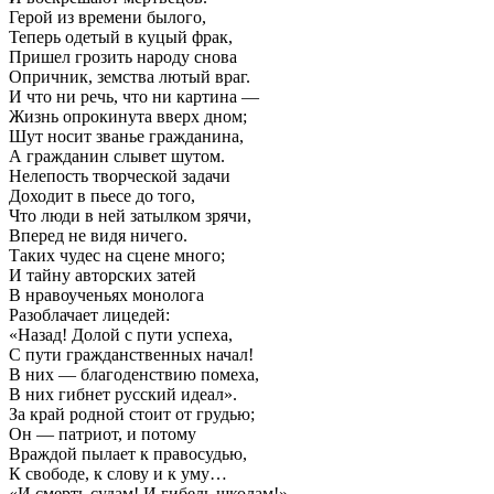
Герой из времени былого,
Теперь одетый в куцый фрак,
Пришел грозить народу снова
Опричник, земства лютый враг.
И что ни речь, что ни картина —
Жизнь опрокинута вверх дном;
Шут носит званье гражданина,
А гражданин слывет шутом.
Нелепость творческой задачи
Доходит в пьесе до того,
Что люди в ней затылком зрячи,
Вперед не видя ничего.
Таких чудес на сцене много;
И тайну авторских затей
В нравоученьях монолога
Разоблачает лицедей:
«Назад! Долой с пути успеха,
С пути гражданственных начал!
В них — благоденствию помеха,
В них гибнет русский идеал».
За край родной стоит от грудью;
Он — патриот, и потому
Враждой пылает к правосудью,
К свободе, к слову и к уму…
«И смерть судам! И гибель школам!»-