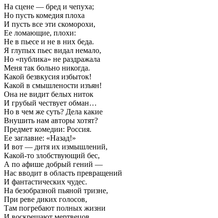
На сцене — бред и чепуха;
Но пусть комедия плоха
И пусть все эти скоморохи,
Ее ломающие, плохи:
Не в пьесе и не в них беда.
Я глупых пьес видал немало,
Но «публика» не раздражала
Меня так больно никогда.
Какой безвкусия избыток!
Какой в смышлености изъян!
Она не видит белых ниток
И грубый чествует обман…
Но в чем же суть? Дела какие
Внушить нам авторы хотят?
Предмет комедии: Россия.
Ее заглавие: «Назад!»
И вот — дитя их измышлений,
Какой-то злобствующий бес,
А по афише добрый гений —
Нас вводит в область превращений
И фантастических чудес.
На безобразной пьяной тризне,
При реве диких голосов,
Там погребают полных жизни
И воскрешают мертвецов.