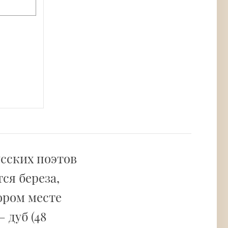
усских поэтов
ся береза,
ором месте
 дуб (48