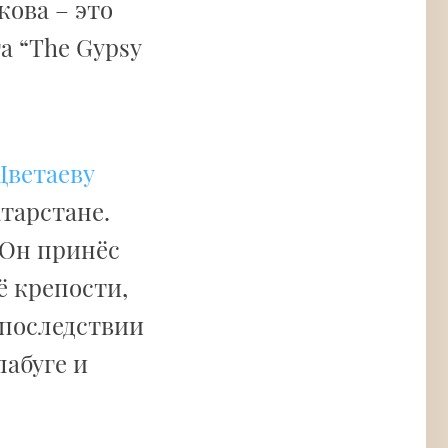
кова – это
а “The Gypsy
Цветаеву
атарстане.
 Он принёс
ё крепости,
Впоследствии
лабуге и