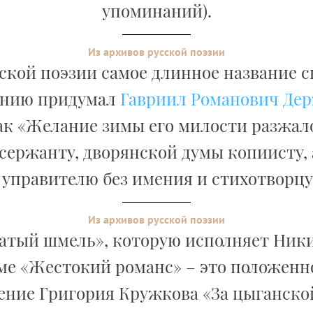
упоминаний).
Из архивов русской поэзии
сской поэзии самое длинное название с
ению придумал
Гавриил Романович Де
ак «Желание зимы его милости разжа
сержанту, дворянской думы копиисту,
, управителю без имения и стихотворцу 
Из архивов русской поэзии
атый шмель», которую исполняет Ник
е «Жестокий романс» – это положенн
ение Григория Кружкова «За цыганской