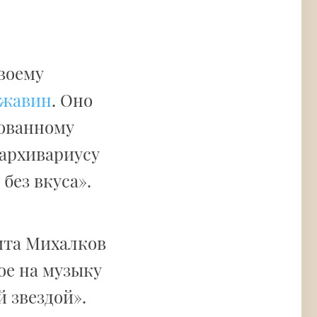
воему
ржавин
. Оно
лованному
 архивариусу
без вкуса».
ита Михалков
ое на музыку
 звездой».