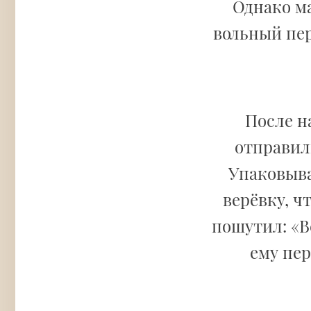
Однако ма
вольный пер
После н
отправили
Упаковыва
верёвку, ч
пошутил: «В
ему пер