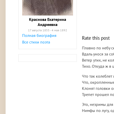
Краснова Екатерина
Андреевна
17 августа 1855 - 4 мая 1892
Полная биография
Rate this post
Все стихи поэта
Плавно по небу с
Вдаль унося за с
Ветер утих, не ко
Тихо. Откуда ж в
Что так колеблет 
Что, окропленные
Клонят головки о
Трепет прошел п
Это, незримы для
Нимфы по лугу, о