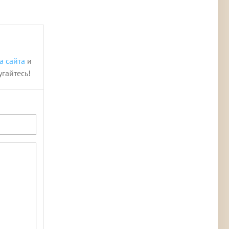
а сайта
и
угайтесь!