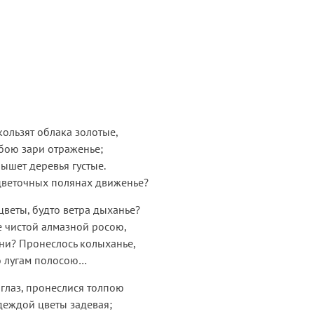
кользят облака золотые,
обою зари отраженье;
лышет деревья густые.
 цветочных полянах движенье?
цветы, будто ветра дыханье?
 чистой алмазной росою,
ни? Пронеслось колыханье,
о лугам полосою…
 глаз, пронеслися толпою
деждой цветы задевая;