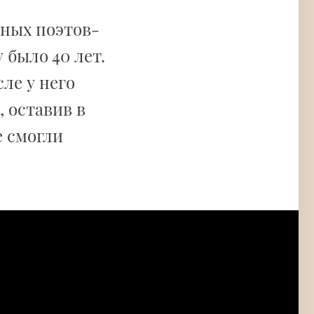
етных поэтов-
у было 40 лет.
сле у него
, оставив в
е смогли