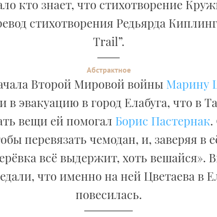
ло кто знает, что стихотворение Круж
евод стихотворения Редьярда Киплинг
Trail”.
Абстрактное
ачала Второй Мировой войны
Марину 
 в эвакуацию в город Елабуга, что в Т
ть вещи ей помогал
Борис Пастернак
.
тобы перевязать чемодан, и, заверяя в е
ерёвка всё выдержит, хоть вешайся». 
едали, что именно на ней Цветаева в Е
повесилась.