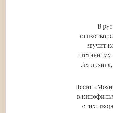
В ру
стихотвор
звучит к
отставному 
без архива
Песня «Мохн
в кинофильм
стихотвор