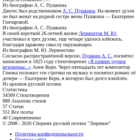
Из биографии А. С. Пушкина
Дантес был родственником
А. С. Пушкина
. На момент дуэли
он был женат на родной сестре жены Пушкина — Екатерине
Гончаровой.
Из биографии А. С. Пушкина
В своей короткой 26-летней жизни
Лермонтов М. Ю.
участвовал в трех дуэлях, еще четыре удалось избежать,
благодаря здравому смыслу окружающих.
Из биографии М. Ю. Лермонтова
Согласно распространённой версии,
Пушкин А. С.
посвятил
написанное в 1825 году стихотворение
«Я помню чудное
мгновенье...»
Анне Керн. Через пятнадцать лет композитор
Глинка положил эти строчки на музыку и посвятил романс её
дочери — Екатерине Керн, в которую был долго влюблён.
Из архивов русской поэзии
Статистика
34589
Стихотворения
888
Анализы стихов
57
Статьи
551
Все поэты
40
Современники
© 2008 - 2026 Сборник русской поэзии "Лирикон"
Политика конфиденциальности
Правила сайта