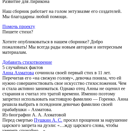
Развитие для Лирикона
Наш сборник работает на голом энтузиазме его создателей.
Мы благодарны любой помощи.
Помочь проекту
Пишете стихи?
Хотите опубликоваться в нашем сборнике? Добро
пожаловать! Мы всегда рады новым авторам и интересным
материалам.
Добавить стихотворение
5 случайных фактов
Анна Ахматова
сочинила своей первый стих в 11 лет.
Перечитав его «на свежую голову», девочка поняла, что ей
нужно совершенствовать свое искусство стихосложения. Чем
и стала активно заниматься. Однако отец Анны не оценил ее
старания и считал это тратой времени. Именно поэтому
запретил использовать настоящую фамилию — Горенко. Анна
решила выбрать в псевдоним девичью фамилию своей
прабабушки – Ахматова.
Из биографии А. А. Ахматовой
Перед смертью
Пушкин А. С.
просил прощения за нарушение
царского запрета на дуэли: «…жду царского слова, чтобы
умереть спокойно…».