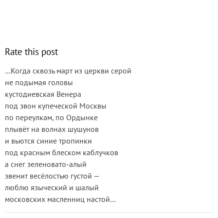
Rate this post
…Когда сквозь март из церкви серой
не подымая головы
кустодиевская Венера
под звон купеческой Москвы
по переулкам, по Ордынке
плывёт на волнах шушунов
и вьются синие тропинки
под красным блеском каблучков
а снег зеленовато-алый
звенит весёлостью густой —
люблю языческий и шалый
московских масленниц настой…