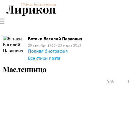
Лирикон
Сборник русской поэзии
РУССКИЕ
СОВРЕМЕННИКИ
ЭНЦИКЛОПЕДИЯ
СТАТЬИ О
АНАЛИЗ
ПОЭТЫ
ПОЭЗИИ
ПОЭЗИИ И
СТИХОТВОРЕНИЙ
ЛИТЕРАТУРЕ
Бетаки Василий Павлович
29 сентября 1930 - 23 марта 2013
Полная биография
Все стихи поэта
Масленница
569
0