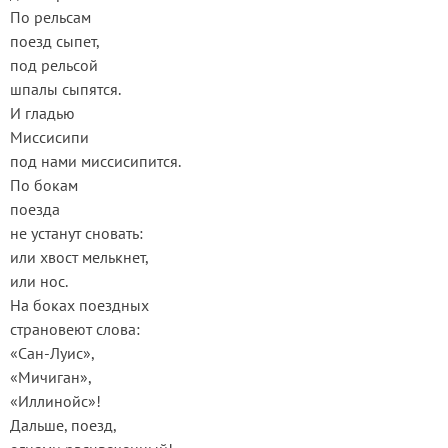
По рельсам
поезд сыпет,
под рельсой
шпалы сыпятся.
И гладью
Миссисипи
под нами миссисипится.
По бокам
поезда
не устанут сновать:
или хвост мелькнет,
или нос.
На боках поездных
страновеют слова:
«Сан-Луис»,
«Мичиган»,
«Иллинойс»!
Дальше, поезд,