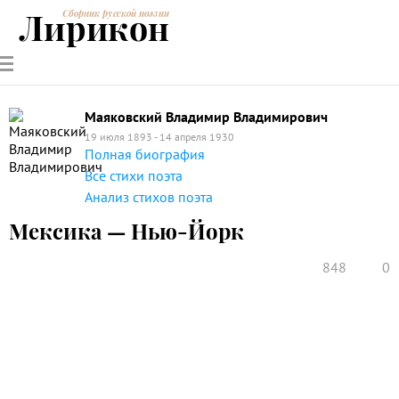
Лирикон
Сборник русской поэзии
РУССКИЕ
СОВРЕМЕННИКИ
ЭНЦИКЛОПЕДИЯ
СТАТЬИ О
АНАЛИЗ
ПОЭТЫ
ПОЭЗИИ
ПОЭЗИИ И
СТИХОТВОРЕНИЙ
ЛИТЕРАТУРЕ
Маяковский Владимир Владимирович
19 июля 1893 - 14 апреля 1930
Полная биография
Все стихи поэта
Анализ стихов поэта
Мексика — Нью-Йорк
848
0