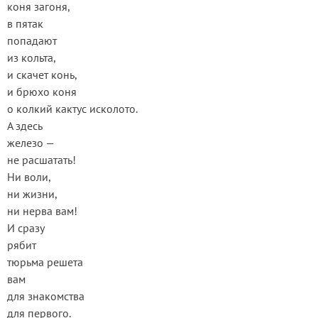
коня загоня,
в пятак
попадают
из кольта,
и скачет конь,
и брюхо коня
о колкий кактус исколото.
А здесь
железо —
не расшатать!
Ни воли,
ни жизни,
ни нерва вам!
И сразу
рябит
тюрьма решета
вам
для знакомства
для первого.