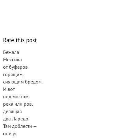
Rate this post
Бежала
Мексика
от буферов
горящим,
сияющим бредом.
И вот
под мостом
река или ров,
делящая
два Ларедо.
Там доблести —
скачут,