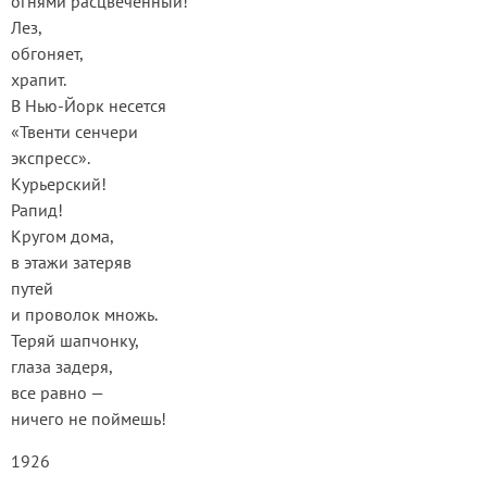
огнями расцвеченный!
Лез,
обгоняет,
храпит.
В Нью-Йорк несется
«Твенти сенчери
экспресс».
Курьерский!
Рапид!
Кругом дома,
в этажи затеряв
путей
и проволок множь.
Теряй шапчонку,
глаза задеря,
все равно —
ничего не поймешь!
1926