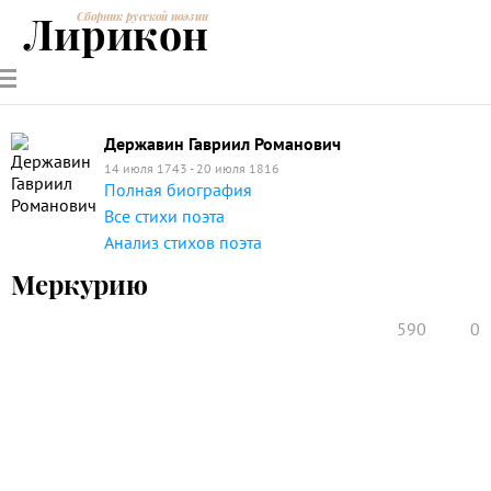
Лирикон
Сборник русской поэзии
РУССКИЕ
СОВРЕМЕННИКИ
ЭНЦИКЛОПЕДИЯ
СТАТЬИ О
АНАЛИЗ
ПОЭТЫ
ПОЭЗИИ
ПОЭЗИИ И
СТИХОТВОРЕНИЙ
ЛИТЕРАТУРЕ
Державин Гавриил Романович
14 июля 1743 - 20 июля 1816
Полная биография
Все стихи поэта
Анализ стихов поэта
Меркурию
590
0