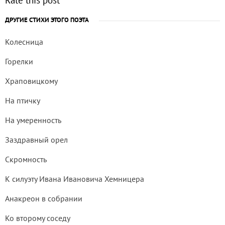
ДРУГИЕ СТИХИ ЭТОГО ПОЭТА
Колесница
Горелки
Храповицкому
На птичку
На умеренность
Заздравный орел
Скромность
К силуэту Ивана Ивановича Хемницера
Анакреон в собрании
Ко второму соседу