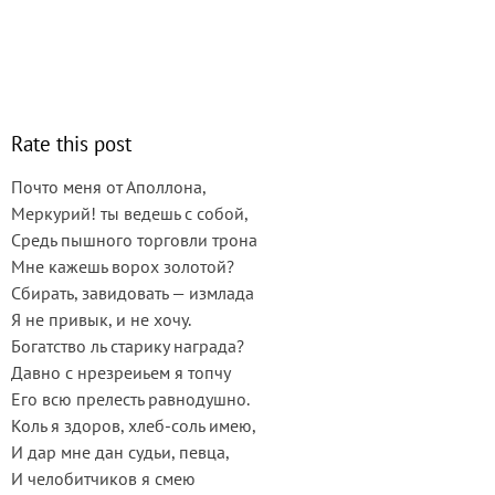
Rate this post
Почто меня от Аполлона,
Меркурий! ты ведешь с собой,
Средь пышного торговли трона
Мне кажешь ворох золотой?
Сбирать, завидовать — измлада
Я не привык, и не хочу.
Богатство ль старику награда?
Давно с нрезреиьем я топчу
Его всю прелесть равнодушно.
Коль я здоров, хлеб-соль имею,
И дар мне дан судьи, певца,
И челобитчиков я смею