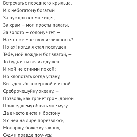
Встречать с переднего крыльца,
И к небогатому богатый
За нуждою ко мне идет,
За храм — мои просты палаты,
За золото — солому чтет, —
На что же мне твоя излишность?
Но ах! когда я стал послушен
Тебе, мой вождь и бог златой, —
То будь и ты великодушен
И мой не отними покой;
Но хлопотать когда устану,
Весь день быв жертвой и игрой
Среброчешуйну океану, —
Позволь, как грянет гром, домой
Пришедшему обнять мне музу.
Да вместо виста и бостону
Я с ней на лире порезвлюсь,
Монаршу, божеску закону,
Суду и правде поучусь;