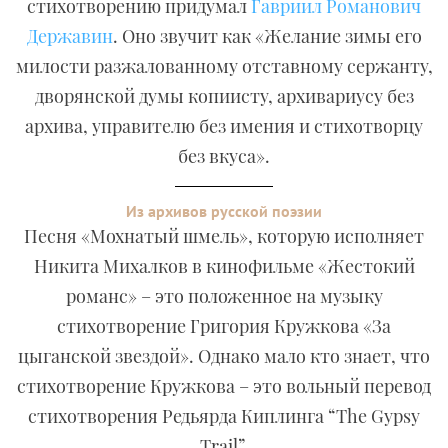
стихотворению придумал
Гавриил Романович
Державин
. Оно звучит как «Желание зимы его
милости разжалованному отставному сержанту,
дворянской думы копиисту, архивариусу без
архива, управителю без имения и стихотворцу
без вкуса».
Из архивов русской поэзии
Песня «Мохнатый шмель», которую исполняет
Никита Михалков в кинофильме «Жестокий
романс» – это положенное на музыку
стихотворение Григория Кружкова «За
цыганской звездой». Однако мало кто знает, что
стихотворение Кружкова – это вольный перевод
стихотворения Редьярда Киплинга “The Gypsy
Trail”.