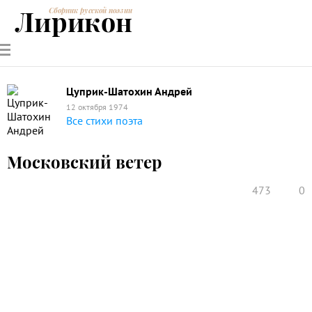
Лирикон
Сборник русской поэзии
РУССКИЕ
СОВРЕМЕННИКИ
ЭНЦИКЛОПЕДИЯ
СТАТЬИ О
АНАЛИЗ
ПОЭТЫ
ПОЭЗИИ
ПОЭЗИИ И
СТИХОТВОРЕНИЙ
ЛИТЕРАТУРЕ
Цуприк-Шатохин Андрей
12 октября 1974
Все стихи поэта
Московский ветер
473
0