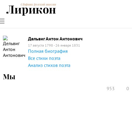
Лирикон
Сборник русской поэзии
РУССКИЕ
СОВРЕМЕННИКИ
ЭНЦИКЛОПЕДИЯ
СТАТЬИ О
АНАЛИЗ
ПОЭТЫ
ПОЭЗИИ
ПОЭЗИИ И
СТИХОТВОРЕНИЙ
ЛИТЕРАТУРЕ
Дельвиг Антон Антонович
17 августа 1798 - 26 января 1831
Полная биография
Все стихи поэта
Анализ стихов поэта
Мы
953
0