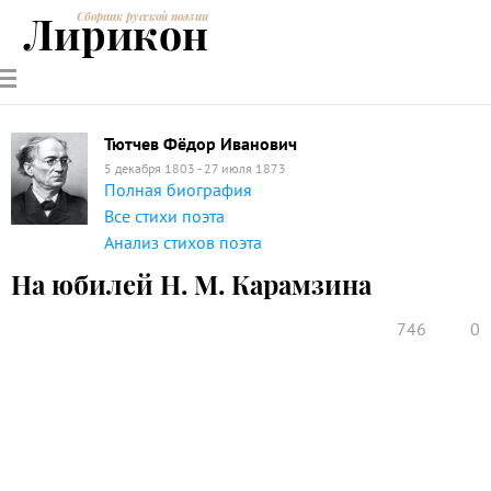
Лирикон
Сборник русской поэзии
РУССКИЕ
СОВРЕМЕННИКИ
ЭНЦИКЛОПЕДИЯ
СТАТЬИ О
АНАЛИЗ
ПОЭТЫ
ПОЭЗИИ
ПОЭЗИИ И
СТИХОТВОРЕНИЙ
ЛИТЕРАТУРЕ
Тютчев Фёдор Иванович
5 декабря 1803 - 27 июля 1873
Полная биография
Все стихи поэта
Анализ стихов поэта
На юбилей Н. М. Карамзина
746
0