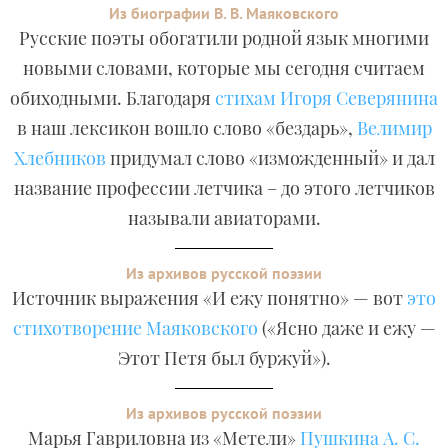
Из биографии В. В. Маяковского
Русские поэты обогатили родной язык многими
новыми словами, которые мы сегодня считаем
обиходными. Благодаря
стихам Игоря Северянина
в наш лексикон вошло слово «бездарь»,
Велимир
Хлебников
придумал слово «изможденный» и дал
название профессии летчика – до этого летчиков
называли авиаторами.
Из архивов русской поэзии
Источник выражения «И ежу понятно» — вот
это
стихотворение Маяковского
(«Ясно даже и ежу —
Этот Петя был буржуй»).
Из архивов русской поэзии
Марья Гавриловна из «Метели»
Пушкина А. С.