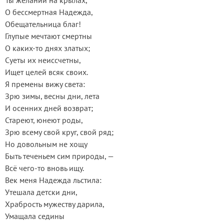
Ты желаний на крылах,
О бессмертная Надежда,
Обещательница благ!
Глупые мечтают смертны
О каких-то днях златых;
Суеты их неиссчетны,
Ищет целей всяк своих.
Я премены вижу света:
Зрю зимы, весны дни, лета
И осенних дней возврат;
Стареют, юнеют роды,
Зрю всему свой круг, свой ряд;
Но довольным не хощу
Быть теченьем сим природы, —
Всё чего-то вновь ищу.
Век меня Надежда льстила:
Утешала детски дни,
Храбрость мужеству дарила,
Умащала седины