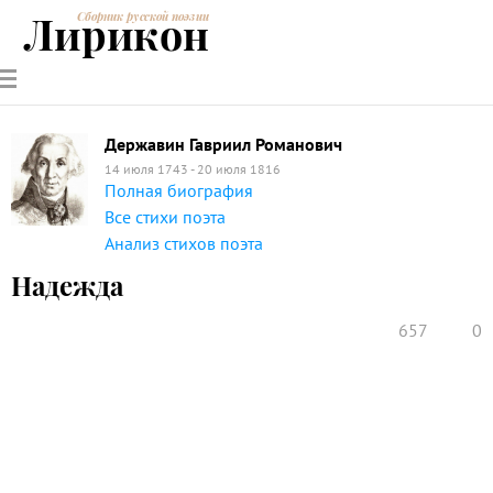
Лирикон
Сборник русской поэзии
РУССКИЕ
СОВРЕМЕННИКИ
ЭНЦИКЛОПЕДИЯ
СТАТЬИ О
АНАЛИЗ
ПОЭТЫ
ПОЭЗИИ
ПОЭЗИИ И
СТИХОТВОРЕНИЙ
ЛИТЕРАТУРЕ
Державин Гавриил Романович
14 июля 1743 - 20 июля 1816
Полная биография
Все стихи поэта
Анализ стихов поэта
Надежда
657
0