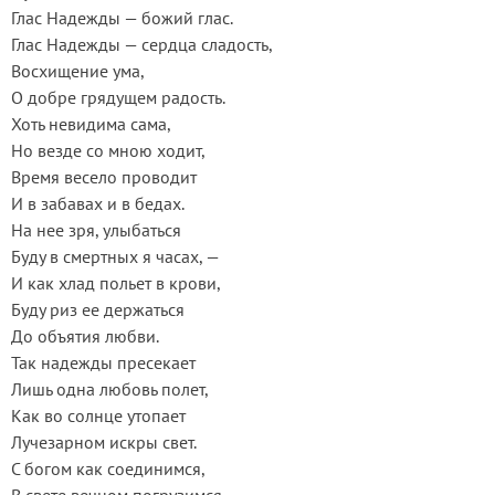
Глас Надежды — божий глас.
Глас Надежды — сердца сладость,
Восхищение ума,
О добре грядущем радость.
Хоть невидима сама,
Но везде со мною ходит,
Время весело проводит
И в забавах и в бедах.
На нее зря, улыбаться
Буду в смертных я часах, —
И как хлад польет в крови,
Буду риз ее держаться
До объятия любви.
Так надежды пресекает
Лишь одна любовь полет,
Как во солнце утопает
Лучезарном искры свет.
С богом как соединимся,