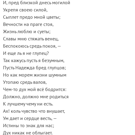
И, пред близкой днесь могилой
Укрепя своею силой,
Сыплет предо мной цветы;
Вечности на праге стоя,
Жизнь люблю и суеты;
Славы мню стяжать венец,
Беспокоюсь средь покоя, —
И еще ль я не глупец?
Так кажусь пусть я безумным,
Пусть Надежда бред глупцов;
Но как морем жизни шумным
Утопаю средь валов,
Чем-то дух мой всё бодрится:
Должно, должно мне родиться
К лучшему чему ни есть.
Ах! коль чувство что внушает,
Ум дает и сердце весть, —
Истины то знак для нас;
Дух никак не облыгает.