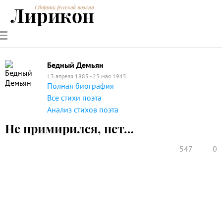
Лирикон
Сборник русской поэзии
РУССКИЕ
СОВРЕМЕННИКИ
ЭНЦИКЛОПЕДИЯ
СТАТЬИ О
АНАЛИЗ
ПОЭТЫ
ПОЭЗИИ
ПОЭЗИИ И
СТИХОТВОРЕНИЙ
ЛИТЕРАТУРЕ
Бедный Демьян
13 апреля 1883 - 25 мая 1945
Полная биография
Все стихи поэта
Анализ стихов поэта
Не примирился, нет…
547
0