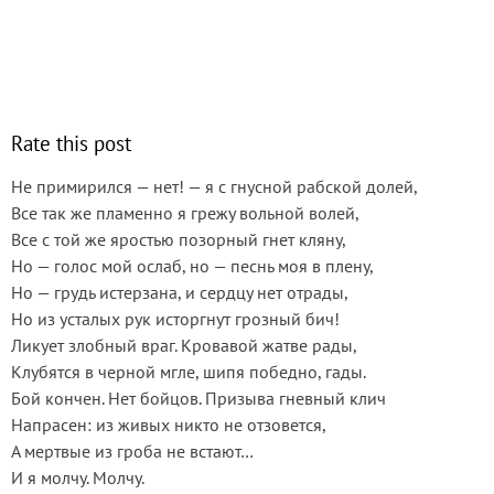
Rate this post
Не примирился — нет! — я с гнусной рабской долей,
Все так же пламенно я грежу вольной волей,
Все с той же яростью позорный гнет кляну,
Но — голос мой ослаб, но — песнь моя в плену,
Но — грудь истерзана, и сердцу нет отрады,
Но из усталых рук исторгнут грозный бич!
Ликует злобный враг. Кровавой жатве рады,
Клубятся в черной мгле, шипя победно, гады.
Бой кончен. Нет бойцов. Призыва гневный клич
Напрасен: из живых никто не отзовется,
А мертвые из гроба не встают…
И я молчу. Молчу.