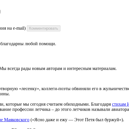
ия на e-mail)
Комментировать
ы благодарны любой помощи.
 Мы всегда рады новым авторам и интересным материалам.
ворную «лесенку», коллеги-поэты обвиняли его в жульничестве 
лины.
и, которые мы сегодня считаем обиходными. Благодаря
стихам 
ание профессии летчика – до этого летчиков называли авиатор
ие Маяковского
(«Ясно даже и ежу — Этот Петя был буржуй»).