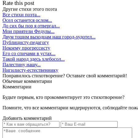
Rate this post
Другие стихи этого поэта
Все стихи поэта...
Осел останется ослом...
До сих бы пор я отвергал...
Мои приятели Федулы...
Двум тощим выходцам наш город-худотел...
Публицисту-педагогу
Некоему прогрессисту
Его со спичами в устах...
Такой народ здесь хлебосол...
Палестину нашу...
Нигилисту-естественнику
Понравилось стихотворение? Оставьте свой комментарий!
Обычные
комментарии
Комментарии
Будьте первым, кто прокомментирует это стихотворение?
Помните, что все комментарии модерируются, соблюдайте пож
Добавить комментарий