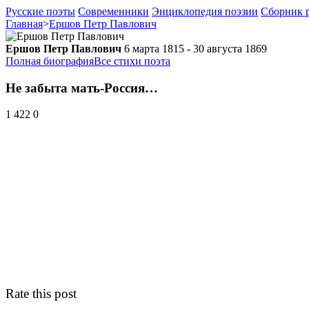
Русские поэты
Современники
Энциклопедия поэзии
Сборник р
Главная
>
Ершов Петр Павлович
Ершов Петр Павлович
6 марта 1815 - 30 августа 1869
Полная биография
Все стихи поэта
Не забыта мать-Россия…
1 422
0
Rate this post