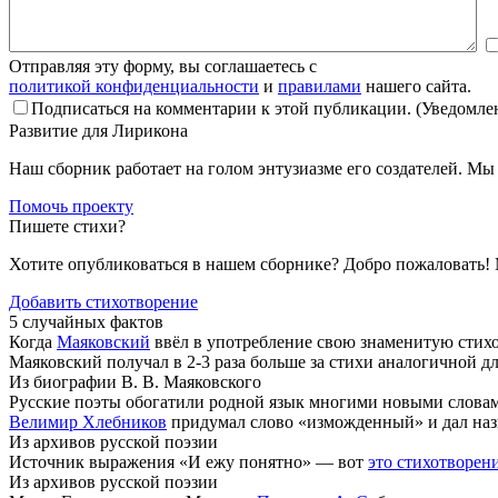
Отправляя эту форму, вы соглашаетесь с
политикой конфиденциальности
и
правилами
нашего сайта.
Подписаться на комментарии к этой публикации. (Уведомлен
Развитие для Лирикона
Наш сборник работает на голом энтузиазме его создателей. М
Помочь проекту
Пишете стихи?
Хотите опубликоваться в нашем сборнике? Добро пожаловать!
Добавить стихотворение
5 случайных фактов
Когда
Маяковский
ввёл в употребление свою знаменитую стихот
Маяковский получал в 2-3 раза больше за стихи аналогичной д
Из биографии В. В. Маяковского
Русские поэты обогатили родной язык многими новыми словам
Велимир Хлебников
придумал слово «изможденный» и дал назв
Из архивов русской поэзии
Источник выражения «И ежу понятно» — вот
это стихотворен
Из архивов русской поэзии