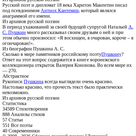
Русский поэт и дипломат 18 века Харитон Макентин писал
под псевдонимом
Антиох Кантемир
, который являлся
анаграммой его имени.
Из архивов русской поэзии
В период ухаживаний за своей будущей супругой Натальей
А.
С. Пушкин
много рассказывал своим друзьям о ней и при
этом обычно произносил: «Я восхищен, я очарован, короче – я
огончарован!».
Из биографии Пушкина А. С.
Сколько в мире памятников российскому поэту
Пушкину
?
Ответ на этот вопрос содержится в книге воронежского
коллекционера открыток Валерия Кононова. Во всем мире их
— 270.
Абстрактное
Рукописи
Пушкина
всегда выглядели очень красиво.
Настолько красиво, что прочесть текст было практически
невозможно.
Из архивов русской поэзии
Статистика
34589
Стихотворения
888
Анализы стихов
57
Статьи
551
Все поэты
40
Современники