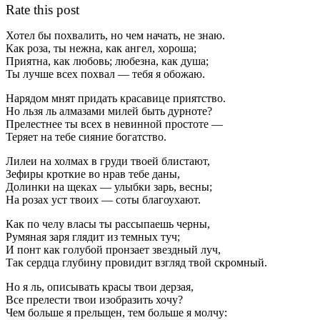
Rate this post
Хотел бы похвалить, но чем начать, не знаю.
Как роза, ты нежна, как ангел, хороша;
Приятна, как любовь; любезна, как душа;
Ты лучше всех похвал — тебя я обожаю.
Нарядом мнят придать красавице приятство.
Но льзя ль алмазами милей быть дурноте?
Прелестнее ты всех в невинной простоте —
Теряет на тебе сияние богатство.
Лилеи на холмах в груди твоей блистают,
Зефиры кроткие во нрав тебе даны,
Долинки на щеках — улыбки зарь, весны;
На розах уст твоих — соты благоухают.
Как по челу власы ты рассыпаешь черны,
Румяная заря глядит из темных туч;
И понт как голубой пронзает звездный луч,
Так сердца глубину провидит взгляд твой скромный.
Но я ль, описывать красы твои дерзая,
Все прелести твои изобразить хочу?
Чем больше я прельщен, тем больше я молчу: