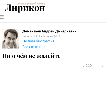
Лирикон
Сборник русской поэзии
РУССКИЕ
СОВРЕМЕННИКИ
ЭНЦИКЛОПЕДИЯ
СТАТЬИ О
АНАЛИЗ
ПОЭТЫ
ПОЭЗИИ
ПОЭЗИИ И
СТИХОТВОРЕНИЙ
ЛИТЕРАТУРЕ
Дементьев Андрей Дмитриевич
16 июля 1928 - 26 июня 2018
Полная биография
Все стихи поэта
Ни о чём не жалейте
2 115
0