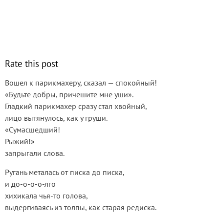
Rate this post
Вошел к парикмахеру, сказал — спокойный!
«Будьте добры, причешите мне уши».
Гладкий парикмахер сразу стал хвойный,
лицо вытянулось, как у груши.
«Сумасшедший!
Рыжий!» —
запрыгали слова.
Ругань металась от писка до писка,
и до-о-о-о-лго
хихикала чья-то голова,
выдергиваясь из толпы, как старая редиска.