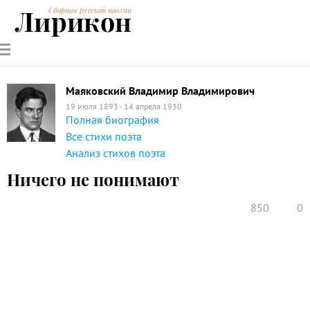
Лирикон
Сборник русской поэзии
РУССКИЕ
СОВРЕМЕННИКИ
ЭНЦИКЛОПЕДИЯ
СТАТЬИ О
АНАЛИЗ
ПОЭТЫ
ПОЭЗИИ
ПОЭЗИИ И
СТИХОТВОРЕНИЙ
ЛИТЕРАТУРЕ
Маяковский Владимир Владимирович
19 июля 1893 - 14 апреля 1930
Полная биография
Все стихи поэта
Анализ стихов поэта
Ничего не понимают
850
0