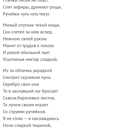
Птички песен не поют.
Спят зефиры, дремлют рощи,
Ручейки чуть-чуть текут.
Милый спутник тихой нощи,
Сон слетел за нею вслед.
Нежною своей рукою
Манит от трудов к покою
И рекой обильной льет
Усыпленья нектар сладкой.
Из-за облачка украдкой
Смотрит скромная луна.
Серебро свое она
То в заснувший луг бросает
Сквозь березовых листов,
То лучом своим играет
Со струями ручейков.
Я не сплю — и наслаждаюсь
Ночи сладкой тишиной,