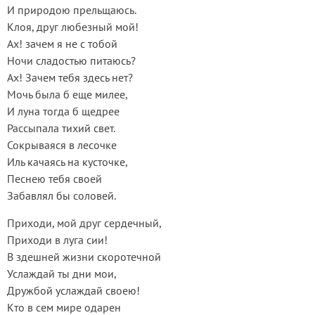
И природою прельщаюсь.
Клоя, друг любезный мой!
Ах! зачем я не с тобой
Ночи сладостью питаюсь?
Ах! Зачем тебя здесь нет?
Мочь была б еще милее,
И луна тогда б щедрее
Рассыпала тихий свет.
Сокрываяся в лесочке
Иль качаясь на кусточке,
Песнею тебя своей
Забавлял бы соловей.
Приходи, мой друг сердечный,
Приходи в луга сии!
В здешней жизни скоротечной
Услаждай ты дни мои,
Дружбой услаждай своею!
Кто в сем мире одарен