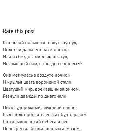
Rate this post
Кто белой ночью ласточку вспугнул,-
Полет ли дальнего ракетоносца
Или из бездны мирозданья гул,
Неслышный нам, в гнездо ее донесся?
Она метнулась в воздухе ночном,
И крылья цвета вороненой стали
Цветущий мир, дремавший за окном,
Резнули дважды по диагонали.
Писк судорожный, звуковой надрез
Был столь пронзителен, как будто разом
Стекольщик некий небеса и лес
Перекрестил безжалостным алмазом.