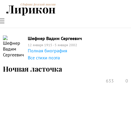
Лирикон
Сборник русской поэзии
РУССКИЕ
СОВРЕМЕННИКИ
ЭНЦИКЛОПЕДИЯ
СТАТЬИ О
АНАЛИЗ
ПОЭТЫ
ПОЭЗИИ
ПОЭЗИИ И
СТИХОТВОРЕНИЙ
ЛИТЕРАТУРЕ
Шефнер Вадим Сергеевич
12 января 1915 - 5 января 2002
Полная биография
Все стихи поэта
Ночная ласточка
633
0