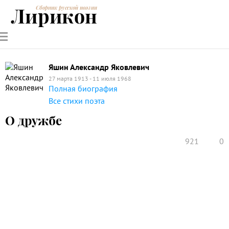
Лирикон
Сборник русской поэзии
РУССКИЕ
СОВРЕМЕННИКИ
ЭНЦИКЛОПЕДИЯ
СТАТЬИ О
АНАЛИЗ
ПОЭТЫ
ПОЭЗИИ
ПОЭЗИИ И
СТИХОТВОРЕНИЙ
ЛИТЕРАТУРЕ
Яшин Александр Яковлевич
27 марта 1913 - 11 июля 1968
Полная биография
Все стихи поэта
О дружбе
921
0