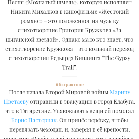
Песня «Мохнатый шмель», которую исполняет
Никита Михалков в кинофильме «Жестокий
романс» – это положенное на музыку
стихотворение Григория Кружкова «За
цыганской звездой». Однако мало кто знает, что
стихотворение Кружкова – это вольный перевод
стихотворения Редьярда Киплинга “The Gypsy
Trail”.
Абстрактное
После начала Второй Мировой войны
Марину
Цветаеву
отправили в эвакуацию в город Елабуга,
что в Татарстане. Упаковывать вещи ей помогал
Борис Пастернак
. Он принёс верёвку, чтобы
перевязать чемодан, и, заверяя в её крепости,
пошутил: «Верёвка всё выдержит, хоть вешайся».