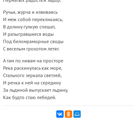
Пернатых радость и задор.
Ручьи, журча и извиваясь
И меж собой перекликаясь,
В долину гулкую спешат,
И разыгравшиеся воды
Под беломраморные своды
С веселым грохотом летят.
А там по нивам на просторе
Река раскинулась как море,
Стального зеркала светлей,
И речка к ней на середину
За льдиной выпускает льдину,
Как будто стаю лебедей.