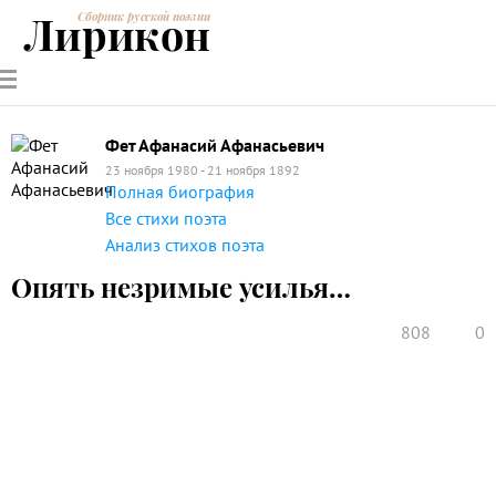
Лирикон
Сборник русской поэзии
РУССКИЕ
СОВРЕМЕННИКИ
ЭНЦИКЛОПЕДИЯ
СТАТЬИ О
АНАЛИЗ
ПОЭТЫ
ПОЭЗИИ
ПОЭЗИИ И
СТИХОТВОРЕНИЙ
ЛИТЕРАТУРЕ
Фет Афанасий Афанасьевич
23 ноября 1980 - 21 ноября 1892
Полная биография
Все стихи поэта
Анализ стихов поэта
Опять незримые усилья…
808
0