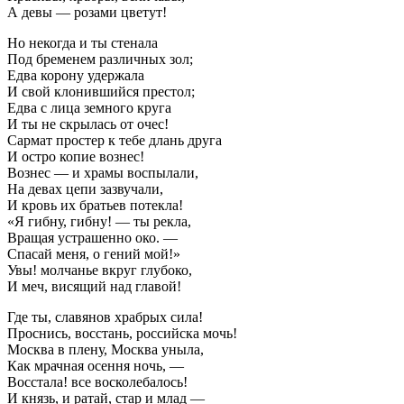
А девы — розами цветут!
Но некогда и ты стенала
Под бременем различных зол;
Едва корону удержала
И свой клонившийся престол;
Едва с лица земного круга
И ты не скрылась от очес!
Сармат простер к тебе длань друга
И остро копие вознес!
Вознес — и храмы воспылали,
На девах цепи зазвучали,
И кровь их братьев потекла!
«Я гибну, гибну! — ты рекла,
Вращая устрашенно око. —
Спасай меня, о гений мой!»
Увы! молчанье вкруг глубоко,
И меч, висящий над главой!
Где ты, славянов храбрых сила!
Проснись, восстань, российска мочь!
Москва в плену, Москва уныла,
Как мрачная осення ночь, —
Восстала! все восколебалось!
И князь, и ратай, стар и млад —