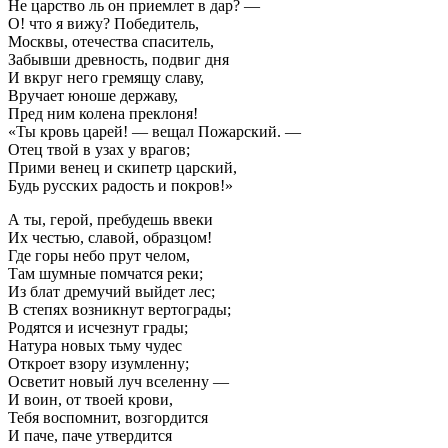
Не царство ль он приемлет в дар? —
О! что я вижу? Победитель,
Москвы, отечества спаситель,
Забывши древность, подвиг дня
И вкруг него гремящу славу,
Вручает юноше державу,
Пред ним колена преклоня!
«Ты кровь царей! — вещал Пожарский. —
Отец твой в узах у врагов;
Прими венец и скипетр царский,
Будь русских радость и покров!»
А ты, герой, пребудешь ввеки
Их честью, славой, образцом!
Где горы небо прут челом,
Там шумные помчатся реки;
Из блат дремучий выйдет лес;
В степях возникнут вертограды;
Родятся и исчезнут грады;
Натура новых тьму чудес
Откроет взору изумленну;
Осветит новый луч вселенну —
И воин, от твоей крови,
Тебя воспомнит, возгордится
И паче, паче утвердится