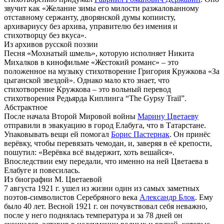
звучит как «Желание зимы его милости разжалованному
отставному сержанту, дворянской думы копиисту,
архивариусу без архива, управителю без имения и
стихотворцу без вкуса».
Из архивов русской поэзии
Песня «Мохнатый шмель», которую исполняет Никита
Михалков в кинофильме «Жестокий романс» – это
положенное на музыку стихотворение Григория Кружкова «За
цыганской звездой». Однако мало кто знает, что
стихотворение Кружкова – это вольный перевод
стихотворения Редьярда Киплинга “The Gypsy Trail”.
Абстрактное
После начала Второй Мировой войны
Марину Цветаеву
отправили в эвакуацию в город Елабуга, что в Татарстане.
Упаковывать вещи ей помогал
Борис Пастернак
. Он принёс
верёвку, чтобы перевязать чемодан, и, заверяя в её крепости,
пошутил: «Верёвка всё выдержит, хоть вешайся».
Впоследствии ему передали, что именно на ней Цветаева в
Елабуге и повесилась.
Из биографии М. Цветаевой
7 августа 1921 г. ушел из жизни один из самых заметных
поэтов-символистов Серебряного века
Александр Блок
. Ему
было 40 лет. Весной 1921 г. он почувствовал себя неважно,
после у него поднялась температура и за 78 дней он