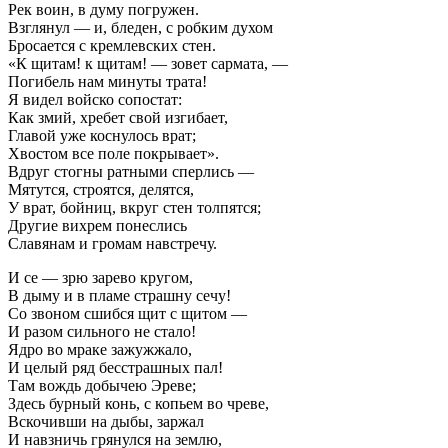
Рек воин, в думу погружен.
Взглянул — и, бледен, с робким духом
Бросается с кремлевских стен.
«К щитам! к щитам! — зовет сармата, —
Погибель нам минуты трата!
Я видел войско сопостат:
Как змий, хребет свой изгибает,
Главой уже коснулось врат;
Хвостом все поле покрывает».
Вдруг стогны ратными сперлись —
Мятутся, строятся, делятся,
У врат, бойниц, вкруг стен толпятся;
Другие вихрем понеслись
Славянам и громам навстречу.
И се — зрю зарево кругом,
В дыму и в пламе страшну сечу!
Со звоном сшибся щит с щитом —
И разом сильного не стало!
Ядро во мраке зажужжало,
И целый ряд бесстрашных пал!
Там вождь добычею Эреве;
Здесь бурный конь, с копьем во чреве,
Вскочивши на дыбы, заржал
И навзничь грянулся на землю,