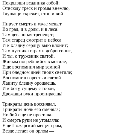
Покрывши всадника собой;
Отвсюду треск и громы внемлю,
Глушащи скрежет, стон и вой.
Пирует смерть и ужас мещет
Во град, и в долы, и в леса!
Там дева юная трепещет;
Там старец смотрит в небеса
И к хладну сердцу выю клонит;
Там путника страх в дебри гонит,
И ты, о труженик святой,
Живым погребшийся в могиле,
Еще воспомнил мир земной
При бледном дней твоих светиле;
Воспомнил горесть и слезой
Ланиту бледну орошаешь,
И к богу, сущему с тобой,
Дрожащи руки простираешь!
Трикраты день воссиявал,
Трикраты ночь его сменяла;
Но бой еще не преставал
И смерть руки не утомляла;
Еще Пожарский мещет гром;
Везде летает он орлом —