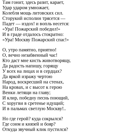
Там гонит, здесь разит, карает,
Удар ударом умножает,
Колебля мощь литовских сил.
Сторукий исполин трясется —
Падет — издох! и вопль несется:
«Ура! Пожарский победил!»
И в граде отдалось стократно:
«Ура! Москву Пожарский спас!»
О, утро памятно, приятно!
О, вечно незабвенный час!
Кто даст мне кисть животворящу,
Да радость напишу, горящу
У всех на лицах и в сердцах?
Да яркой изражу чертою
Народ, воскресший на стенах,
На кровах, и с высот к герою
Венки летящи на главу;
И клир, победну песнь поющий,
С хоругви в сретенье идущий;
И в пальмах светлую Москву!..
Но где герой? куда сокрылся?
Где сонм и князей и бояр?
Откуда звучный клик пустился?