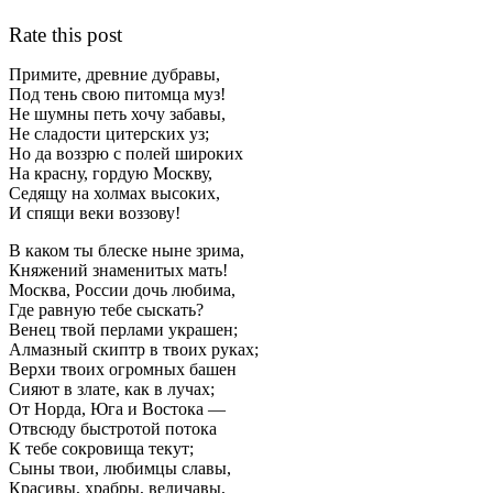
Rate this post
Примите, древние дубравы,
Под тень свою питомца муз!
Не шумны петь хочу забавы,
Не сладости цитерских уз;
Но да воззрю с полей широких
На красну, гордую Москву,
Седящу на холмах высоких,
И спящи веки воззову!
В каком ты блеске ныне зрима,
Княжений знаменитых мать!
Москва, России дочь любима,
Где равную тебе сыскать?
Венец твой перлами украшен;
Алмазный скиптр в твоих руках;
Верхи твоих огромных башен
Сияют в злате, как в лучах;
От Норда, Юга и Востока —
Отвсюду быстротой потока
К тебе сокровища текут;
Сыны твои, любимцы славы,
Красивы, храбры, величавы,