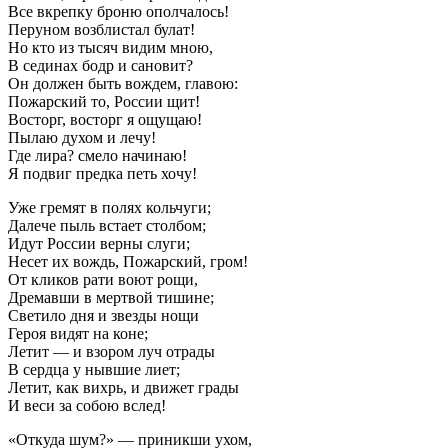
Все вкрепку броню ополчалось!
Перуном возблистал булат!
Но кто из тысяч видим мною,
В сединах бодр и сановит?
Он должен быть вождем, главою:
Пожарский то, России щит!
Восторг, восторг я ощущаю!
Пылаю духом и лечу!
Где лира? смело начинаю!
Я подвиг предка петь хочу!
Уже гремят в полях кольчуги;
Далече пыль встает столбом;
Идут России верны слуги;
Несет их вождь, Пожарский, гром!
От кликов рати воют рощи,
Дремавши в мертвой тишине;
Светило дня и звезды нощи
Героя видят на коне;
Летит — и взором луч отрады
В сердца у нывшие лиет;
Летит, как вихрь, и движет грады
И веси за собою вслед!
«Откуда шум?» — приникши ухом,