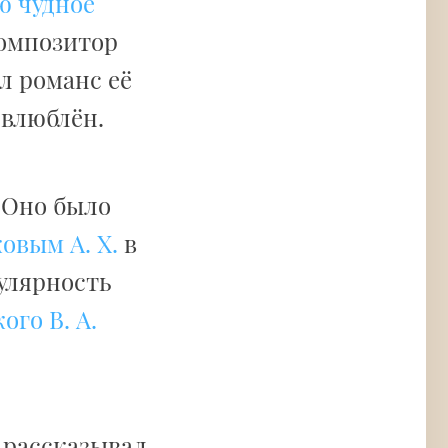
ю чудное
композитор
л романс её
 влюблён.
 Оно было
овым А. Х.
в
улярность
ого В. А.
з рассказывал