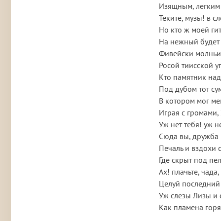
Изящным, легким
Теките, музы! в сл
Но кто ж моей ги
На нежный будет 
Фивейски молньи
Росой тиисской у
Кто памятник над
Под дубом тот су
В котором мог ме
Играя с громами,
Уж нет тебя! уж н
Сюда вы, дружба 
Печаль и вздохи 
Где скрыт под пе
Ах! плачьте, чада,
Целуй последний 
Уж слезы Лизы и 
Как пламена горя