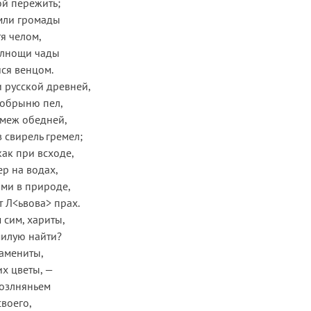
ой пережить;
емли громады
тя челом,
олнощи чады
ся венцом.
и русской древней,
 Добрыню пел,
 меж обедней,
в свирель гремел;
как при всходе,
р на водах,
ми в природе,
т Л<ьвова> прах.
 сим, хариты,
милую найти?
амениты,
их цветы, —
возлняньем
своего,