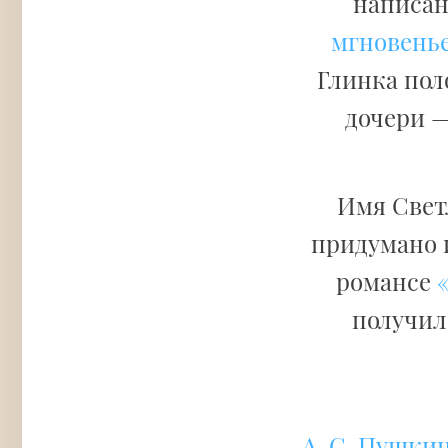
написан
мгновенье.
Глинка пол
дочери —
Имя Свет
придумано 
романсе
получил
А. С. Пушки