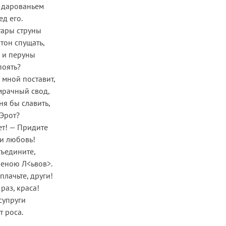
 дарованьем
ед его.
тары струны
тон спущать,
 и перуны
поять?
 мной поставит,
мрачный свод,
ня бы славить,
 Эрот?
ет! — Придите
и любовь!
съедините,
леною Л<ьвов>.
 плачьте, други!
раз, краса!
супруги
т роса.