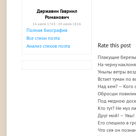
Державин Гавриил
Романович
14 июля 1743 - 20 июля 1816
Полная биография
Все стихи поэта
Rate this post
Анализ стихов поэта
Плакущие березы
На черну наклоня
Унылы ветры возд
Встает туман по 
Над кем? — Кого 
Обросши повилик
Под медною доск
Кто тут? Не муз ли
Друг мой! — Увы!
Его спешило в гр
Что сея он позна