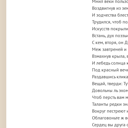
Мнил веки польз
Воздвигнув из з
И зодчества блес
Трудился, чтоб п
Искусств покрыли
Встань, дух поэзь
С кем, вторя, он
Меж завтреней и
Взмахнув крыла, 
И лебедь солнца 
Под красный вече
Раздавшись клика
Вещай, тверди: Ту
Довольны ль эхом
Чтоб персть вам 
Таланты редки зн
Вокруг пестреют 
Облаговоньте ж 
Сердец вы друга 