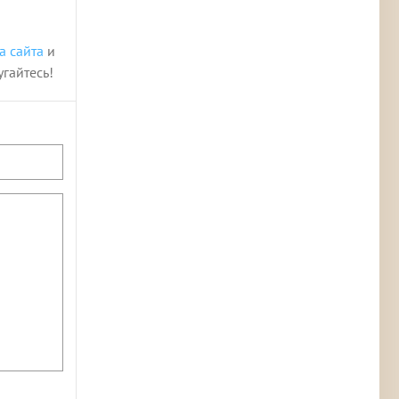
а сайта
и
угайтесь!