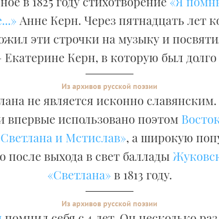
ное в 1825 году стихотворение
«Я помн
..»
Анне Керн. Через пятнадцать лет 
ожил эти строчки на музыку и посвяти
 Екатерине Керн, в которую был долго
Из архивов русской поэзии
лана не является исконно славянским.
и впервые использовано поэтом
Восток
«Светлана и Мстислав»
, а широкую поп
о после выхода в свет баллады
Жуковск
«Светлана»
в 1813 году.
Из архивов русской поэзии
н
помнил себя с 4 лет. Он несколько ра