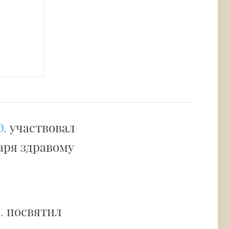
.
участвовал
даря здравому
.
посвятил