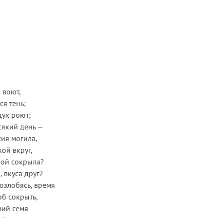
 воют,
ся тень;
ух роют;
всякий день —
сия могила,
ой вкруг,
ой сокрыла?
, вкуса друг?
 озлобясь, время
об сокрыть,
ний семя