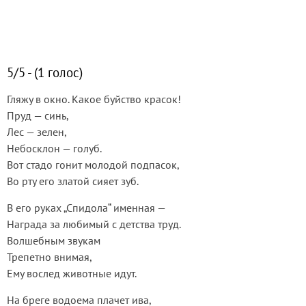
5/5 - (1 голос)
Гляжу в окно. Какое буйство красок!
Пруд — синь,
Лес — зелен,
Небосклон — голуб.
Вот стадо гонит молодой подпасок,
Во рту его златой сияет зуб.
В его руках „Спидола“ именная —
Награда за любимый с детства труд.
Волшебным звукам
Трепетно внимая,
Ему вослед животные идут.
На бреге водоема плачет ива,