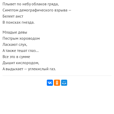
Плывет по небу облаков гряда,
Симптом демографического взрыва —
Белеет аист
В поисках гнезда.
Младые девы
Пестрым хороводом
Ласкают слух,
А также тешат глаз…
Все это в сумме
Дышит кислородом,
А выдыхает — углекислый газ.