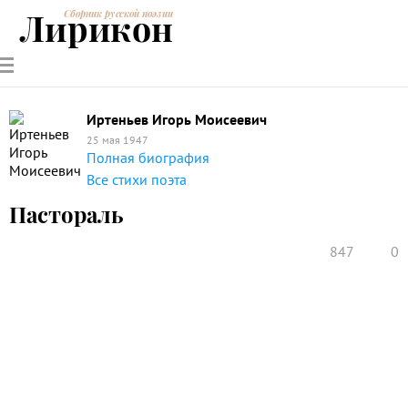
Лирикон
Сборник русской поэзии
РУССКИЕ
СОВРЕМЕННИКИ
ЭНЦИКЛОПЕДИЯ
СТАТЬИ О
АНАЛИЗ
ПОЭТЫ
ПОЭЗИИ
ПОЭЗИИ И
СТИХОТВОРЕНИЙ
ЛИТЕРАТУРЕ
Иртеньев Игорь Моисеевич
25 мая 1947
Полная биография
Все стихи поэта
Пастораль
847
0