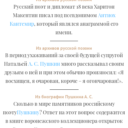
Русский поэт и дипломат 18 века Харитон
Макентин писал под псевдонимом
Антиох
Кантемир
, который являлся анаграммой его
имени.
Из архивов русской поэзии
В период ухаживаний за своей будущей супругой
Натальей
А. С. Пушкин
много рассказывал своим
друзьям о ней и при этом обычно произносил: «Я
восхищен, я очарован, короче – я огончарован!».
Из биографии Пушкина А. С.
Сколько в мире памятников российскому
поэту
Пушкину
? Ответ на этот вопрос содержится
в книге воронежского коллекционера открыток