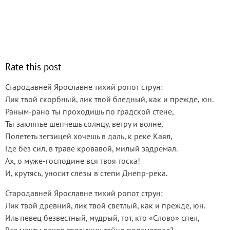
Rate this post
Стародавней Ярославне тихий ропот струн:
Лик твой скорбный, лик твой бледный, как и прежде, юн.
Раным-рано ты проходишь по градской стене,
Ты заклятье шепчешь солнцу, ветру и волне,
Полететь зегзицей хочешь в даль, к реке Каял,
Где без сил, в траве кровавой, милый задремал.
Ах, о муже-господине вся твоя тоска!
И, крутясь, уносит слезы в степи Днепр-река.
Стародавней Ярославне тихий ропот струн:
Лик твой древний, лик твой светлый, как и прежде, юн.
Иль певец безвестный, мудрый, тот, кто «Слово» спел,