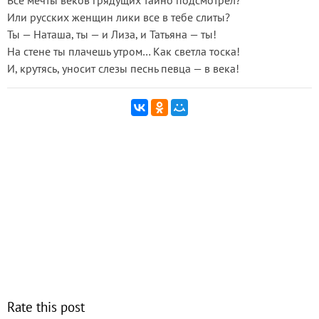
Все мечты веков грядущих тайно подсмотрел?
Или русских женщин лики все в тебе слиты?
Ты — Наташа, ты — и Лиза, и Татьяна — ты!
На стене ты плачешь утром… Как светла тоска!
И, крутясь, уносит слезы песнь певца — в века!
Rate this post