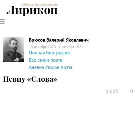
Лирикон
Сборник русской поэзии
РУССКИЕ
СОВРЕМЕННИКИ
ЭНЦИКЛОПЕДИЯ
СТАТЬИ О
АНАЛИЗ
ПОЭТЫ
ПОЭЗИИ
ПОЭЗИИ И
СТИХОТВОРЕНИЙ
ЛИТЕРАТУРЕ
Брюсов Валерий Яковлевич
13 декабря 1873 - 9 октября 1924
Полная биография
Все стихи поэта
Анализ стихов поэта
Певцу «Слова»
1 623
0