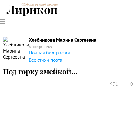
Лирикон
Сборник русской поэзии
РУССКИЕ
СОВРЕМЕННИКИ
ЭНЦИКЛОПЕДИЯ
СТАТЬИ О
АНАЛИЗ
ПОЭТЫ
ПОЭЗИИ
ПОЭЗИИ И
СТИХОТВОРЕНИЙ
ЛИТЕРАТУРЕ
Хлебникова Марина Сергеевна
6 ноября 1965
Полная биография
Все стихи поэта
Под горку змейкой…
971
0