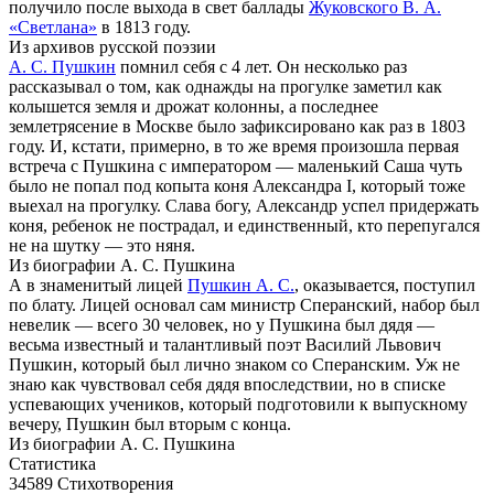
получило после выхода в свет баллады
Жуковского В. А.
«Светлана»
в 1813 году.
Из архивов русской поэзии
А. С. Пушкин
помнил себя с 4 лет. Он несколько раз
рассказывал о том, как однажды на прогулке заметил как
колышется земля и дрожат колонны, а последнее
землетрясение в Москве было зафиксировано как раз в 1803
году. И, кстати, примерно, в то же время произошла первая
встреча с Пушкина с императором — маленький Саша чуть
было не попал под копыта коня Александра I, который тоже
выехал на прогулку. Слава богу, Александр успел придержать
коня, ребенок не пострадал, и единственный, кто перепугался
не на шутку — это няня.
Из биографии А. С. Пушкина
А в знаменитый лицей
Пушкин А. С.
, оказывается, поступил
по блату. Лицей основал сам министр Сперанский, набор был
невелик — всего 30 человек, но у Пушкина был дядя —
весьма известный и талантливый поэт Василий Львович
Пушкин, который был лично знаком со Сперанским. Уж не
знаю как чувствовал себя дядя впоследствии, но в списке
успевающих учеников, который подготовили к выпускному
вечеру, Пушкин был вторым с конца.
Из биографии А. С. Пушкина
Статистика
34589
Стихотворения