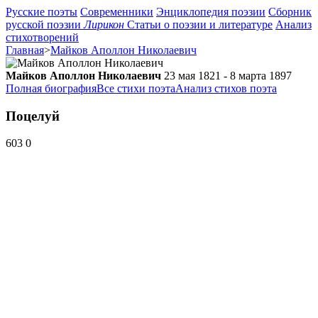
Русские поэты
Современники
Энциклопедия поэзии
Сборник
русской поэзии
Лирикон
Статьи о поэзии и литературе
Анализ
стихотворений
Главная
>
Майков Аполлон Николаевич
Майков Аполлон Николаевич
23 мая 1821 - 8 марта 1897
Полная биография
Все стихи поэта
Анализ стихов поэта
Поцелуй
603
0