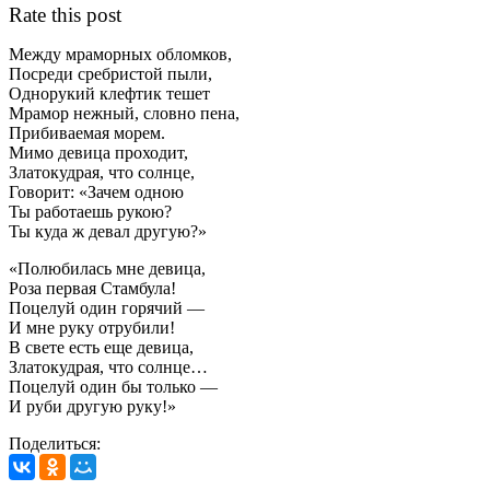
Rate this post
Между мраморных обломков,
Посреди сребристой пыли,
Однорукий клефтик тешет
Мрамор нежный, словно пена,
Прибиваемая морем.
Мимо девица проходит,
Златокудрая, что солнце,
Говорит: «Зачем одною
Ты работаешь рукою?
Ты куда ж девал другую?»
«Полюбилась мне девица,
Роза первая Стамбула!
Поцелуй один горячий —
И мне руку отрубили!
В свете есть еще девица,
Златокудрая, что солнце…
Поцелуй один бы только —
И руби другую руку!»
Поделиться: