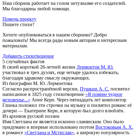
Наш сборник работает на голом энтузиазме его создателей.
Мы благодарны любой помощи.
Помочь проекту
Пишете стихи?
Хотите опубликоваться в нашем сборнике? Добро
пожаловать! Мы всегда рады новым авторам и интересным
материалам.
Добавить стихотворение
5 случайных фактов
В своей короткой 26-летней жизни
Лермонтов М. Ю.
участвовал в трех дуэлях, еще четыре удалось избежать,
благодаря здравому смыслу окружающих.
Из биографии М. Ю. Лермонтова
Согласно распространённой версии,
Пушкин А. С.
посвятил
написанное в 1825 году стихотворение
«Я помню чудное
мгновенье...»
Анне Керн. Через пятнадцать лет композитор
Глинка положил эти строчки на музыку и посвятил романс её
дочери — Екатерине Керн, в которую был долго влюблён.
Из архивов русской поэзии
Имя Светлана не является исконно славянским. Оно было
придумано и впервые использовано поэтом
Востоковым А. Х.
в романсе
«Светлана и Мстислав»
, а широкую популярность