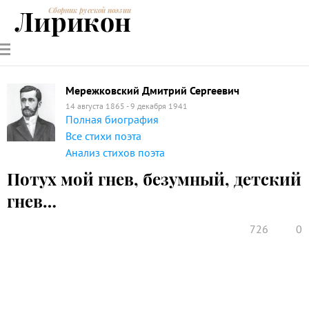
Лирикон
Сборник русской поэзии
РУССКИЕ
СОВРЕМЕННИКИ
ЭНЦИКЛОПЕДИЯ
СТАТЬИ О
АНАЛИЗ
ПОЭТЫ
ПОЭЗИИ
ПОЭЗИИ И
СТИХОТВОРЕНИЙ
ЛИТЕРАТУРЕ
Мережковский Дмитрий Сергеевич
14 августа 1865 - 9 декабря 1941
Полная биография
Все стихи поэта
Анализ стихов поэта
Потух мой гнев, безумный, детский
гнев…
726
0