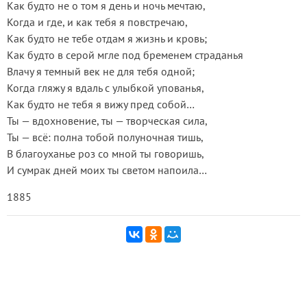
Как будто не о том я день и ночь мечтаю,
Когда и где, и как тебя я повстречаю,
Как будто не тебе отдам я жизнь и кровь;
Как будто в серой мгле под бременем страданья
Влачу я темный век не для тебя одной;
Когда гляжу я вдаль с улыбкой упованья,
Как будто не тебя я вижу пред собой…
Ты — вдохновение, ты — творческая сила,
Ты — всё: полна тобой полуночная тишь,
В благоуханье роз со мной ты говоришь,
И сумрак дней моих ты светом напоила…
1885