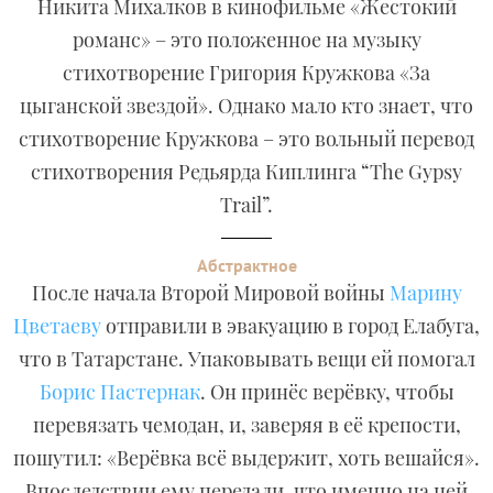
Никита Михалков в кинофильме «Жестокий
романс» – это положенное на музыку
стихотворение Григория Кружкова «За
цыганской звездой». Однако мало кто знает, что
стихотворение Кружкова – это вольный перевод
стихотворения Редьярда Киплинга “The Gypsy
Trail”.
Абстрактное
После начала Второй Мировой войны
Марину
Цветаеву
отправили в эвакуацию в город Елабуга,
что в Татарстане. Упаковывать вещи ей помогал
Борис Пастернак
. Он принёс верёвку, чтобы
перевязать чемодан, и, заверяя в её крепости,
пошутил: «Верёвка всё выдержит, хоть вешайся».
Впоследствии ему передали, что именно на ней