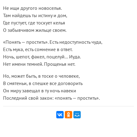
Не ищи другого новоселья.
Там найдешь ты истину и дом,
Где пустует, где тоскует келья
О забывчивом жильце своем.
«Понять — простить». Есть недоступность чуда,
Есть мука, есть сомнение в ответ.
Ночь, шепот, факел, поцелуй… Иуда.
Нет имени темней. Прощенья нет.
Но, может быть, в тоске о человеке,
В смятеньи, в спешке все договорить
Он миру завещал в ту ночь навеки
Последний свой закон: «понять — простить».