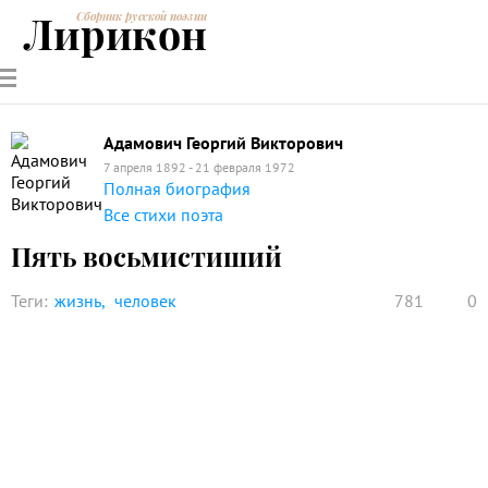
Лирикон
Сборник русской поэзии
РУССКИЕ
СОВРЕМЕННИКИ
ЭНЦИКЛОПЕДИЯ
СТАТЬИ О
АНАЛИЗ
ПОЭТЫ
ПОЭЗИИ
ПОЭЗИИ И
СТИХОТВОРЕНИЙ
ЛИТЕРАТУРЕ
Адамович Георгий Викторович
7 апреля 1892 - 21 февраля 1972
Полная биография
Все стихи поэта
Пять восьмистиший
Теги:
жизнь
человек
781
0