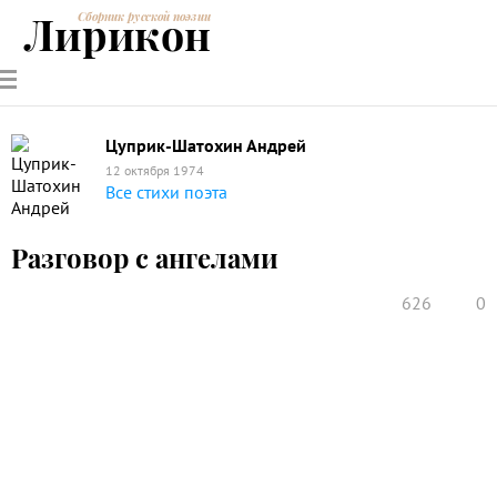
Лирикон
Сборник русской поэзии
РУССКИЕ
СОВРЕМЕННИКИ
ЭНЦИКЛОПЕДИЯ
СТАТЬИ О
АНАЛИЗ
ПОЭТЫ
ПОЭЗИИ
ПОЭЗИИ И
СТИХОТВОРЕНИЙ
ЛИТЕРАТУРЕ
Цуприк-Шатохин Андрей
12 октября 1974
Все стихи поэта
Разговор с ангелами
626
0