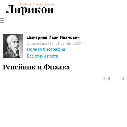
Лирикон
Сборник русской поэзии
РУССКИЕ
СОВРЕМЕННИКИ
ЭНЦИКЛОПЕДИЯ
СТАТЬИ О
АНАЛИЗ
ПОЭТЫ
ПОЭЗИИ
ПОЭЗИИ И
СТИХОТВОРЕНИЙ
ЛИТЕРАТУРЕ
Дмитриев Иван Иванович
21 сентября 1760 - 15 октября 1837
Полная биография
Все стихи поэта
Репейник и Фиалка
428
0