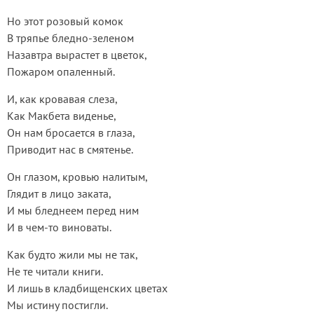
Но этот розовый комок
В тряпье бледно-зеленом
Назавтра вырастет в цветок,
Пожаром опаленный.
И, как кровавая слеза,
Как Макбета виденье,
Он нам бросается в глаза,
Приводит нас в смятенье.
Он глазом, кровью налитым,
Глядит в лицо заката,
И мы бледнеем перед ним
И в чем-то виноваты.
Как будто жили мы не так,
Не те читали книги.
И лишь в кладбищенских цветах
Мы истину постигли.