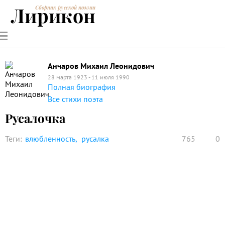
Лирикон
Сборник русской поэзии
РУССКИЕ
СОВРЕМЕННИКИ
ЭНЦИКЛОПЕДИЯ
СТАТЬИ О
АНАЛИЗ
ПОЭТЫ
ПОЭЗИИ
ПОЭЗИИ И
СТИХОТВОРЕНИЙ
ЛИТЕРАТУРЕ
Анчаров Михаил Леонидович
28 марта 1923 - 11 июля 1990
Полная биография
Все стихи поэта
Русалочка
Теги:
влюбленность
русалка
765
0