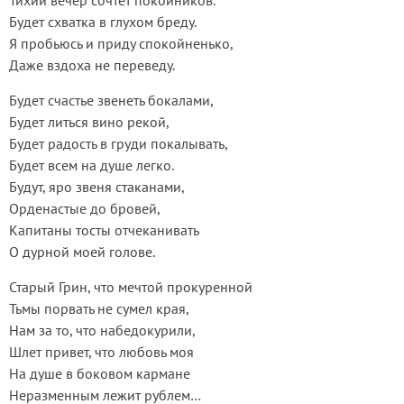
Тихий вечер сочтет покойников.
Будет схватка в глухом бреду.
Я пробьюсь и приду спокойненько,
Даже вздоха не переведу.
Будет счастье звенеть бокалами,
Будет литься вино рекой,
Будет радость в груди покалывать,
Будет всем на душе легко.
Будут, яро звеня стаканами,
Орденастые до бровей,
Капитаны тосты отчеканивать
О дурной моей голове.
Старый Грин, что мечтой прокуренной
Тьмы порвать не сумел края,
Нам за то, что набедокурили,
Шлет привет, что любовь моя
На душе в боковом кармане
Неразменным лежит рублем…