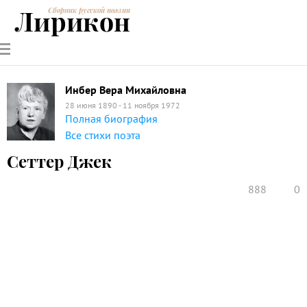
Лирикон
Сборник русской поэзии
РУССКИЕ
СОВРЕМЕННИКИ
ЭНЦИКЛОПЕДИЯ
СТАТЬИ О
АНАЛИЗ
ПОЭТЫ
ПОЭЗИИ
ПОЭЗИИ И
СТИХОТВОРЕНИЙ
ЛИТЕРАТУРЕ
Инбер Вера Михайловна
28 июня 1890 - 11 ноября 1972
Полная биография
Все стихи поэта
Сеттер Джек
888
0