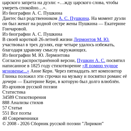
царского запрета на дуэли: «…жду царского слова, чтобы
умереть спокойно…».
Из биографии А. С. Пушкина
Дантес был родственником
А. С. Пушкина
. На момент дуэли
он был женат на родной сестре жены Пушкина — Екатерине
Гончаровой.
Из биографии А. С. Пушкина
В своей короткой 26-летней жизни
Лермонтов М. Ю.
участвовал в трех дуэлях, еще четыре удалось избежать,
благодаря здравому смыслу окружающих.
Из биографии М. Ю. Лермонтова
Согласно распространённой версии,
Пушкин А. С.
посвятил
написанное в 1825 году стихотворение
«Я помню чудное
мгновенье...»
Анне Керн. Через пятнадцать лет композитор
Глинка положил эти строчки на музыку и посвятил романс её
дочери — Екатерине Керн, в которую был долго влюблён.
Из архивов русской поэзии
Статистика
34589
Стихотворения
888
Анализы стихов
57
Статьи
551
Все поэты
40
Современники
© 2008 - 2026 Сборник русской поэзии "Лирикон"