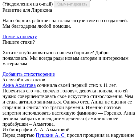
(Уведомления на e-mail)
Комментировать
Развитие для Лирикона
Наш сборник работает на голом энтузиазме его создателей.
Мы благодарны любой помощи.
Помочь проекту
Пишете стихи?
Хотите опубликоваться в нашем сборнике? Добро
пожаловать! Мы всегда рады новым авторам и интересным
материалам.
Добавить стихотворение
5 случайных фактов
Анна Ахматова
сочинила своей первый стих в 11 лет.
Перечитав его «на свежую голову», девочка поняла, что ей
нужно совершенствовать свое искусство стихосложения. Чем
и стала активно заниматься. Однако отец Анны не оценил ее
старания и считал это тратой времени. Именно поэтому
запретил использовать настоящую фамилию — Горенко. Анна
решила выбрать в псевдоним девичью фамилию своей
прабабушки – Ахматова.
Из биографии А. А. Ахматовой
Перед смертью
Пушкин А. С.
просил прощения за нарушение