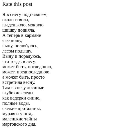
Rate this post
Я в снегу подтаявшем,
около ствола,
гладенькую, мокрую
шишку подняла.
А теперь в кармане
я ее ношу,
выну, полюбуюсь,
лесом подышу.
Выну и порадуюсь,
что тогда, в лесу,
может быть, последнюю,
может, предпоследнюю,
а может быть, просто
встретила весну.
Там в снегу лосиные
глубокие следы,
как ведерки синие,
полные воды,
свежие проталины,
муравьи у пня,-
маленькие тайны
мартовского дня.