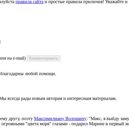
алуйста
правила сайта
и простые правила приличия! Уважайте и ц
ия на e-mail)
Комментировать
ы благодарны любой помощи.
 Мы всегда рады новым авторам и интересным материалам.
оему другу, поэту
Максимилиану Волошину
: "Макс, я выйду зам
с огромными "цвета моря" глазами - подарил Марине в первый ж