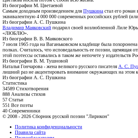
Из биографии М. Цветаевой
Самым доходным произведением для
Пушкина
стал его роман
эквивалентную 4 000 000 современных российских рублей (или
Из биографии А. С. Пушкина
Владимир Маяковский
подарил своей возлюбленной Лиле Юрье
«ЛЮБЛЮ».
Из биографии В. В. Маяковского
7 июля 1965 года на Ваганьковском кладбище была похоронена
полках. Считалось, что исповедальность ее поэзии, щемящая о
этой поэтессы оставались в таком же непочете у издательств Ро
Из биографии В. М. Тушновой
Наталья Гончарова - жена великого русского писателя
А. С. Пу
лишний раз не акцентировать внимание окружающих на этом к
Из биографии А. С. Пушкина
Статистика
34589
Стихотворения
888
Анализы стихов
57
Статьи
551
Все поэты
40
Современники
© 2008 - 2026 Сборник русской поэзии "Лирикон"
Политика конфиденциальности
Правила сайта
Правообладателям