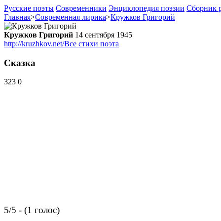
Русские поэты
Современники
Энциклопедия поэзии
Сборник р
Главная
>
Современная лирика
>
Кружков Григорий
Кружков Григорий
14 сентября 1945
http://kruzhkov.net/
Все стихи поэта
Сказка
323
0
5/5 - (1 голос)