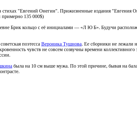
 в стихах "Евгений Онегин". Прижизненные издания "Евгения Он
 примерно 135 000$)
вне Брик кольцо с её инициалами — «Л Ю Б». Будучи расположе
 советская поэтесса
Вероника Тушнова
. Ее сборники не лежали 
ткровенность чувств не совсем созвучны времени коллективного
ссии.
шкина
была на 10 см выше мужа. По этой причине, бывая на бала
онтрасте.