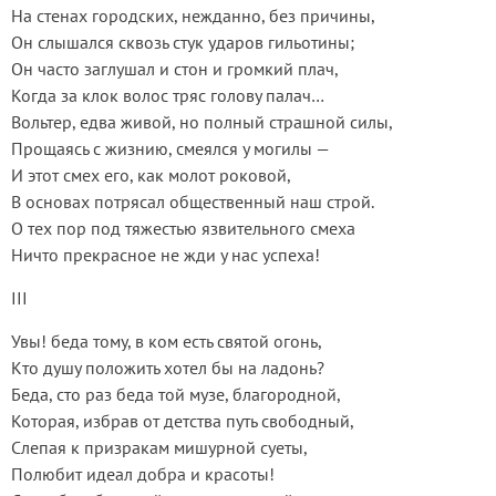
На стенах городских, нежданно, без причины,
Он слышался сквозь стук ударов гильотины;
Он часто заглушал и стон и громкий плач,
Когда за клок волос тряс голову палач…
Вольтер, едва живой, но полный страшной силы,
Прощаясь с жизнию, смеялся у могилы —
И этот смех его, как молот роковой,
В основах потрясал общественный наш строй.
О тех пор под тяжестью язвительного смеха
Ничто прекрасное не жди у нас успеха!
III
Увы! беда тому, в ком есть святой огонь,
Кто душу положить хотел бы на ладонь?
Беда, сто раз беда той музе, благородной,
Которая, избрав от детства путь свободный,
Слепая к призракам мишурной суеты,
Полюбит идеал добра и красоты!