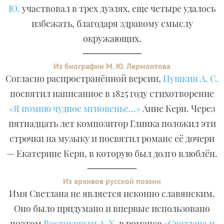
Ю.
участвовал в трех дуэлях, еще четыре удалось
избежать, благодаря здравому смыслу
окружающих.
Из биографии М. Ю. Лермонтова
Согласно распространённой версии,
Пушкин А. С.
посвятил написанное в 1825 году стихотворение
«Я помню чудное мгновенье...»
Анне Керн. Через
пятнадцать лет композитор Глинка положил эти
строчки на музыку и посвятил романс её дочери
— Екатерине Керн, в которую был долго влюблён.
Из архивов русской поэзии
Имя Светлана не является исконно славянским.
Оно было придумано и впервые использовано
поэтом
Востоковым А. Х.
в романсе
«Светлана и