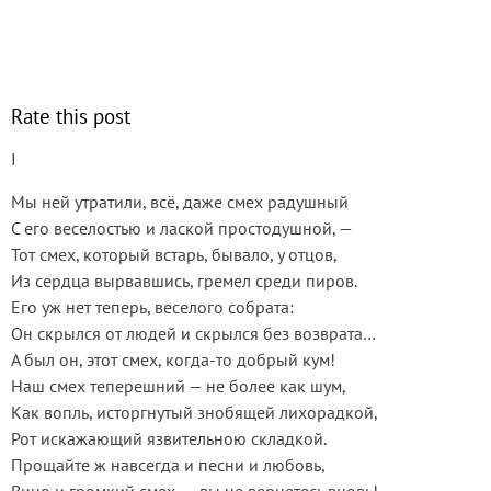
Rate this post
I
Мы ней утратили, всё, даже смех радушный
С его веселостью и лаской простодушной, —
Тот смех, который встарь, бывало, у отцов,
Из сердца вырвавшись, гремел среди пиров.
Его уж нет теперь, веселого собрата:
Он скрылся от людей и скрылся без возврата…
А был он, этот смех, когда-то добрый кум!
Наш смех теперешний — не более как шум,
Как вопль, исторгнутый знобящей лихорадкой,
Рот искажающий язвительною складкой.
Прощайте ж навсегда и песни и любовь,