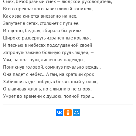
Смех, безобразный смех — людской руководитель,
Всего прекрасного завистливый гонитель,
Как язва кинется внезапно на нее,
Запутает в сетях, столкнет с пути ее.
И тщетно, бедная, сбирала бы усилья
Широко развернуть израненные крылья, —
И песнью в небесах подслушанной своей
Затронуть заживо больную грудь людей, —
Увы, на пол-пути, лишенная надежды,
Поникнув головой, сомкнув печально вежды,
Она падет с небес… А там, на краткий срок
Забившись где-нибудь в безвестный уголок,
Оплакивая жизнь, но с жизнию не споря, —
Умрет до времени с душою, полной горя…