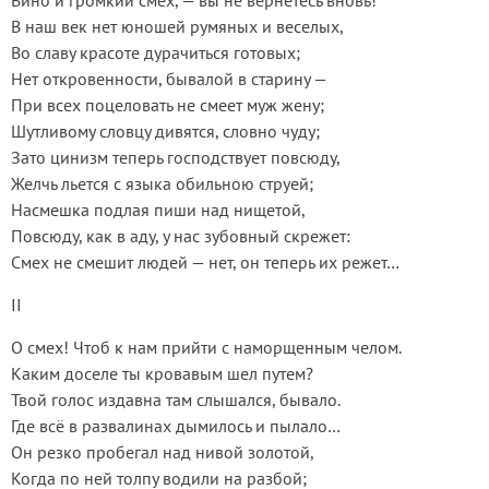
Вино и громкий смех, — вы не вернетесь вновь!
В наш век нет юношей румяных и веселых,
Во славу красоте дурачиться готовых;
Нет откровенности, бывалой в старину —
При всех поцеловать не смеет муж жену;
Шутливому словцу дивятся, словно чуду;
Зато цинизм теперь господствует повсюду,
Желчь льется с языка обильною струей;
Насмешка подлая пиши над нищетой,
Повсюду, как в аду, у нас зубовный скрежет:
Смех не смешит людей — нет, он теперь их режет…
II
О смех! Чтоб к нам прийти с наморщенным челом.
Каким доселе ты кровавым шел путем?
Твой голос издавна там слышался, бывало.
Где всё в развалинах дымилось и пылало…
Он резко пробегал над нивой золотой,
Когда по ней толпу водили на разбой;