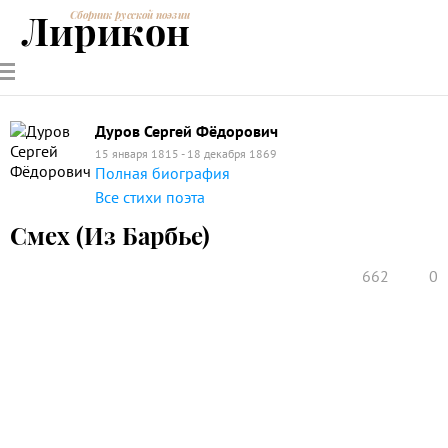
Лирикон
Сборник русской поэзии
РУССКИЕ
СОВРЕМЕННИКИ
ЭНЦИКЛОПЕДИЯ
СТАТЬИ О
АНАЛИЗ
ПОЭТЫ
ПОЭЗИИ
ПОЭЗИИ И
СТИХОТВОРЕНИЙ
ЛИТЕРАТУРЕ
Дуров Сергей Фёдорович
15 января 1815 - 18 декабря 1869
Полная биография
Все стихи поэта
Смех (Из Барбье)
662
0