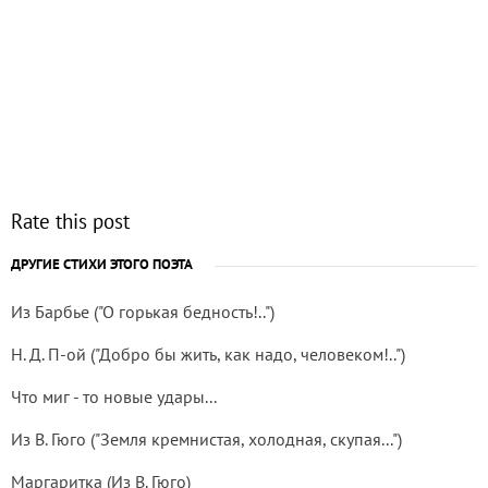
Rate this post
ДРУГИЕ СТИХИ ЭТОГО ПОЭТА
Из Барбье ("О горькая бедность!..")
Н. Д. П-ой ("Добро бы жить, как надо, человеком!..")
Что миг - то новые удары...
Из В. Гюго ("Земля кремнистая, холодная, скупая...")
Маргаритка (Из В. Гюго)