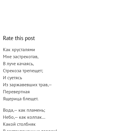
Rate this post
Как хрусталями
Мне застрекотав,
В луче качаясь,
Стрекоза трепещет;
И суетясь
Из заржавевших трав,—
Перевертная
Ящерица блещет.
Вода,— как пламень;
Небо,— как колпак…
Какой столбняк