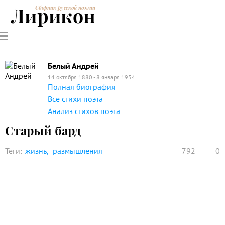
Лирикон
Сборник русской поэзии
РУССКИЕ
СОВРЕМЕННИКИ
ЭНЦИКЛОПЕДИЯ
СТАТЬИ О
АНАЛИЗ
ПОЭТЫ
ПОЭЗИИ
ПОЭЗИИ И
СТИХОТВОРЕНИЙ
ЛИТЕРАТУРЕ
Белый Андрей
14 октября 1880 - 8 января 1934
Полная биография
Все стихи поэта
Анализ стихов поэта
Старый бард
Теги:
жизнь
размышления
792
0