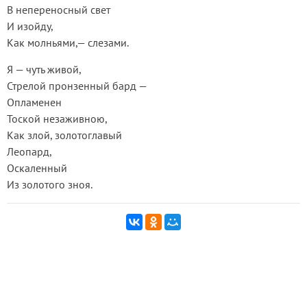
В непереносный свет
И изойду,
Как молньями,— слезами.
Я — чуть живой,
Стрелой пронзенный бард —
Опламенен
Тоской незаживною,
Как злой, золотоглавый
Леопард,
Оскаленный
Из золотого зноя.