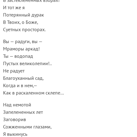
В застеклененных взорах!
И тот же я
Потерянный дурак
В Твоих, о Боже,
Суетных просторах.
Вы — радуги, вы —
Мраморы аркад!
Ты — водопад
Пустых великолепии!..
Не радует
Благоуханный сад,
Когда и в нем,—
Как в раскаленном склепе…
Над немотой
Запелененных лет
Заговорив
Сожженными глазами,
Я выкинусь